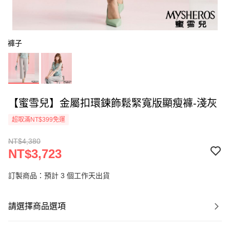
褲子
【蜜雪兒】金屬扣環鍊飾鬆緊寬版顯瘦褲-淺灰
超取滿NT$399免運
NT$4,380
NT$3,723
訂製商品：預計 3 個工作天出貨
請選擇商品選項