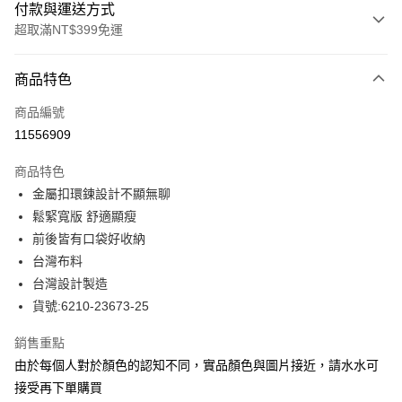
付款與運送方式
超取滿NT$399免運
付款方式
商品特色
信用卡一次付款
商品編號
LINE Pay
11556909
Apple Pay
商品特色
街口支付
金屬扣環鍊設計不顯無聊
鬆緊寬版 舒適顯瘦
悠遊付
前後皆有口袋好收納
全盈+PAY
台灣布料
台灣設計製造
ATM付款
貨號:6210-23673-25
貨到付款
銷售重點
由於每個人對於顏色的認知不同，實品顏色與圖片接近，請水水可
運送方式
接受再下單購買
付款後全家取貨