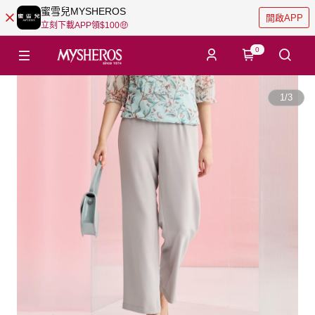
蜜雪兒MYSHEROS
開啟APP
立刻下載APP領$100🤑
0
1
/
3