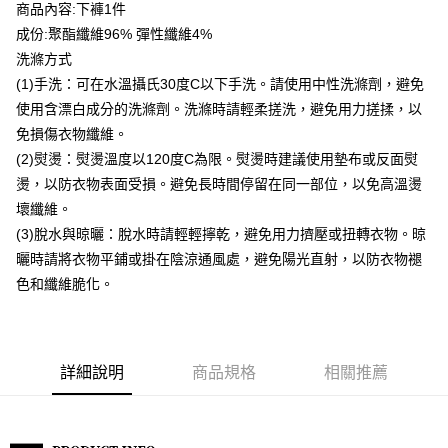
商品內容:下褲1件
每筆NT$80，滿NT$399(含以上)免運費
成份:聚酯纖維96% 彈性纖維4%
付款後7-11取貨
洗滌方式
每筆NT$80，滿NT$888(含以上)免運費
(1)手洗：可在水溫攝氏30度C以下手洗。請使用中性洗滌劑，避免
使用含漂白成分的洗滌劑。洗滌時請輕柔搓洗，避免用力搓揉，以
宅配到府
免損傷衣物纖維。
每筆NT$80，滿NT$888(含以上)免運費
(2)熨燙：熨燙溫度以120度C為限。熨燙時建議使用墊布或反面熨
燙，以防衣物表面受損。避免長時間停留在同一部位，以免高溫燙
貨到付款
壞纖維。
每筆NT$80，滿NT$888(含以上)免運費
(3)脫水與晾曬：脫水時請輕輕擰乾，避免用力擠壓或扭轉衣物。晾
曬時請將衣物平鋪或掛在陰涼通風處，避免陽光直射，以防衣物褪
色和纖維脆化。
詳細說明
商品規格
相關推薦