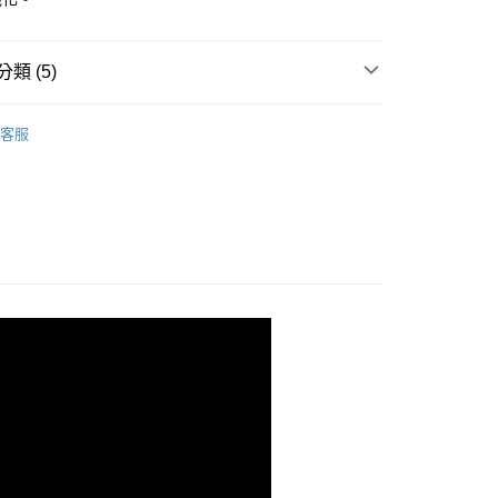
類 (5)
兒
蜜雪兒★褲裝
客服
話
😍夏日涼感 日常輕鬆好穿零失誤
話
👖顯瘦下身超推薦 修身好版型
🌸蜜雪兒2026春夏新品優惠85折
🪭當季季末現折低至8折起 滿 $3800 結帳再 95 折