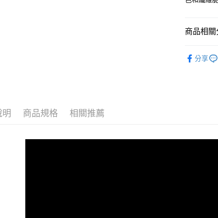
商品相關分
淑女蜜雪
分享
小編悄悄
小編悄悄
春夏新品
說明
商品規格
相關推薦
最新折扣