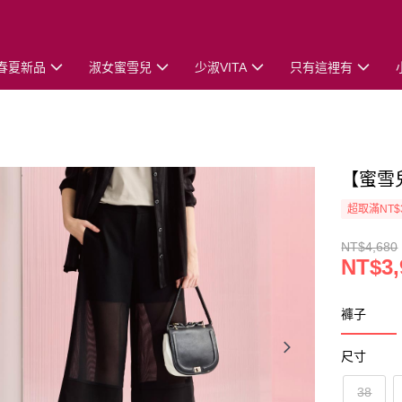
春夏新品
淑女蜜雪兒
少淑VITA
只有這裡有
【蜜雪
超取滿NT$
NT$4,680
NT$3,
褲子
尺寸
38