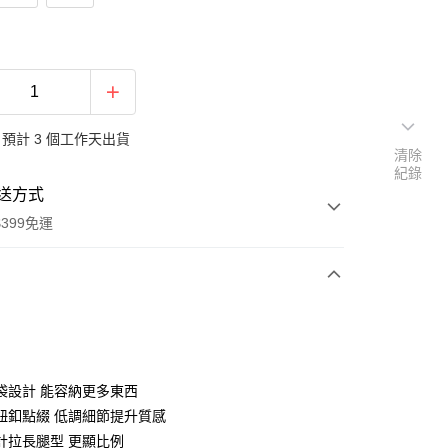
預計 3 個工作天出貨
清除
紀錄
送方式
399免運
次付款
袋設計 能容納更多東西
鈕釦點綴 低調細節提升質感
計拉長腿型 更顯比例