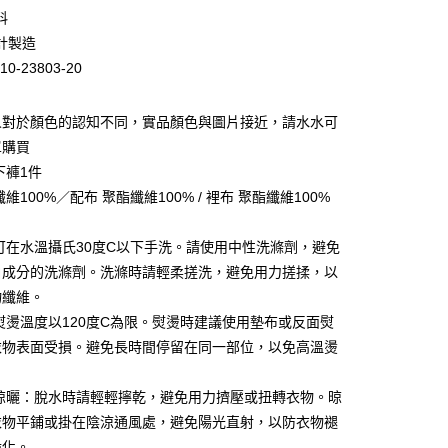
料
計製造
10-23803-20
人對於顏色的認知不同，實品顏色與圖片接近，請水水可
單購買
下褲1件
維100%／配布 聚酯纖維100% / 裡布 聚酯纖維100%
家取貨
：可在水溫攝氏30度C以下手洗。請使用中性洗滌劑，避免
0，滿NT$399(含以上)免運費
白成分的洗滌劑。洗滌時請輕柔搓洗，避免用力搓揉，以
1取貨
物纖維。
0，滿NT$888(含以上)免運費
：熨燙溫度以120度C為限。熨燙時建議使用墊布或反面熨
衣物表面受損。避免長時間停留在同一部位，以免高溫燙
0，滿NT$888(含以上)免運費
與晾曬：脫水時請輕輕擰乾，避免用力擠壓或扭轉衣物。晾
衣物平鋪或掛在陰涼通風處，避免陽光直射，以防衣物褪
0，滿NT$888(含以上)免運費
脆化。