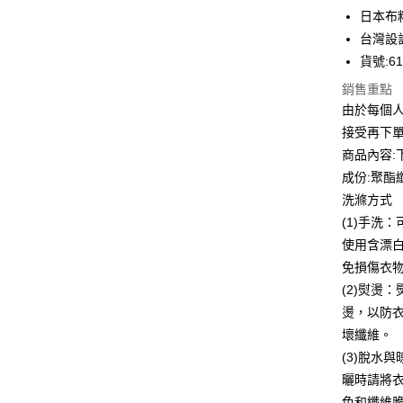
悠遊付
日本布
台灣設
全盈+PAY
貨號:61
ATM付款
銷售重點
貨到付款
由於每個
接受再下
商品內容:
運送方式
成份:聚酯纖
洗滌方式
付款後全
(1)手洗
每筆NT$8
使用含漂
付款後7-1
免損傷衣
每筆NT$8
(2)熨燙
燙，以防
宅配到府
壞纖維。
每筆NT$8
(3)脫水
貨到付款
曬時請將
每筆NT$8
色和纖維