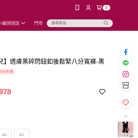
0
小編悄悄話
門市
兒】透膚黑碎閃鈕釦後鬆緊八分寬褲-黑
399免運
978
40
42