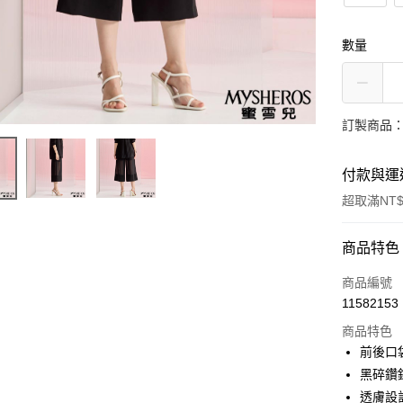
數量
訂製商品：
付款與運
超取滿NT$
付款方式
商品特色
信用卡一
商品編號
11582153
LINE Pay
商品特色
Apple Pay
前後口
黑碎鑽
街口支付
透膚設