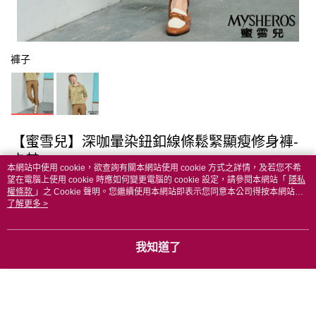
褲子
【蜜雪兒】深咖暈染鈕釦線條鬆緊顯瘦修身褲-
卡其
本網站中使用 cookie，欲查詢有關本網站使用 cookie 方式之詳情，及若您不希
望在電腦上使用 cookie 時應如何變更電腦的 cookie 設定，請參閱本網站「
隱私
超取滿NT$399免運
權條款
」之 Cookie 聲明。您繼續使用本網站即表示您同意本公司得按本網站使
用條款之 Cookie 聲明使用 cookie。
了解更多 >
NT$4,180
NT$3,553
我知道了
訂製商品：預計 3 個工作天出貨
請選擇商品選項