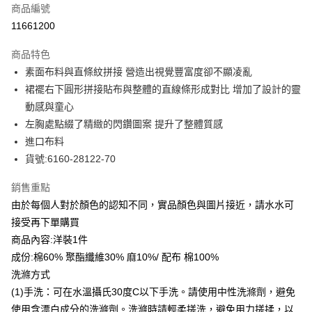
商品編號
信用卡分期付款
11661200
3 期 0 利率 每期
NT$1,594
21家銀行
商品特色
合作金庫商業銀行
第一商業銀行
LINE Pay
素面布料與直條紋拼接 營造出視覺豐富度卻不顯凌亂
華南商業銀行
彰化商業銀行
裙襬右下圓形拼接貼布與整體的直線條形成對比 增加了設計的靈
Apple Pay
上海商業儲蓄銀行
台北富邦商業銀行
國泰世華商業銀行
兆豐國際商業銀行
動感與童心
街口支付
臺灣中小企業銀行
台中商業銀行
左胸處點綴了精緻的閃鑽圖案 提升了整體質感
匯豐（台灣）商業銀行
華泰商業銀行
進口布料
悠遊付
聯邦商業銀行
遠東國際商業銀行
貨號:6160-28122-70
元大商業銀行
永豐商業銀行
全盈+PAY
玉山商業銀行
星展（台灣）商業銀行
銷售重點
台新國際商業銀行
中國信託商業銀行
ATM付款
由於每個人對於顏色的認知不同，實品顏色與圖片接近，請水水可
台灣樂天信用卡公司
貨到付款
接受再下單購買
商品內容:洋裝1件
運送方式
成份:棉60% 聚酯纖維30% 麻10%/ 配布 棉100%
洗滌方式
付款後全家取貨
(1)手洗：可在水溫攝氏30度C以下手洗。請使用中性洗滌劑，避免
每筆NT$80，滿NT$399(含以上)免運費
使用含漂白成分的洗滌劑。洗滌時請輕柔搓洗，避免用力搓揉，以