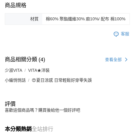
商品規格
材質
棉60% 聚酯纖維30% 麻10%/ 配布 棉100%
客服
商品相關分類 (4)
查看全部
少淑VITA
VITA★洋裝
小編悄悄話
😍夏日涼感 日常輕鬆好穿零失誤
評價
喜歡這個商品嗎？購買後給他一個好評吧
本分類熱銷
全站排行