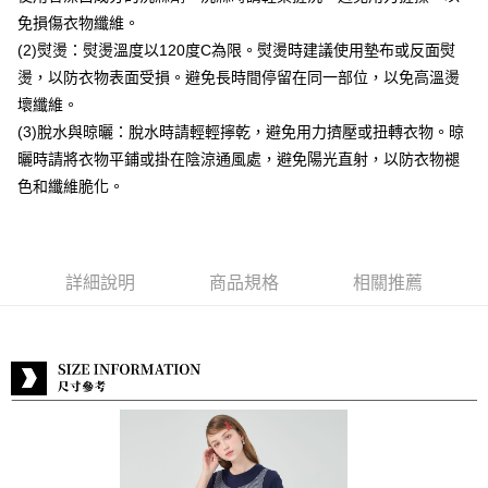
付款後7-11取貨
免損傷衣物纖維。
每筆NT$80，滿NT$888(含以上)免運費
(2)熨燙：熨燙溫度以120度C為限。熨燙時建議使用墊布或反面熨
燙，以防衣物表面受損。避免長時間停留在同一部位，以免高溫燙
宅配到府
壞纖維。
每筆NT$80，滿NT$888(含以上)免運費
(3)脫水與晾曬：脫水時請輕輕擰乾，避免用力擠壓或扭轉衣物。晾
貨到付款
曬時請將衣物平鋪或掛在陰涼通風處，避免陽光直射，以防衣物褪
每筆NT$80，滿NT$888(含以上)免運費
色和纖維脆化。
詳細說明
商品規格
相關推薦