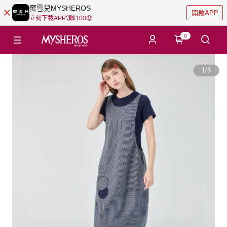
蜜雪兒MYSHEROS
開啟APP
立刻下載APP領$100🤑
0
1
/
3