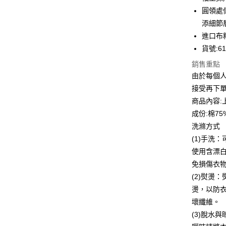
街口支付
圓領處
悠遊付
添細節
進口布
全盈+PAY
貨號:61
ATM付款
銷售重點
貨到付款
由於每個
接受再下
商品內容:
運送方式
成份:棉75
洗滌方式
付款後全
(1)手洗
每筆NT$8
使用含漂
付款後7-1
免損傷衣
每筆NT$8
(2)熨燙
燙，以防
宅配到府
壞纖維。
每筆NT$8
(3)脫水
貨到付款