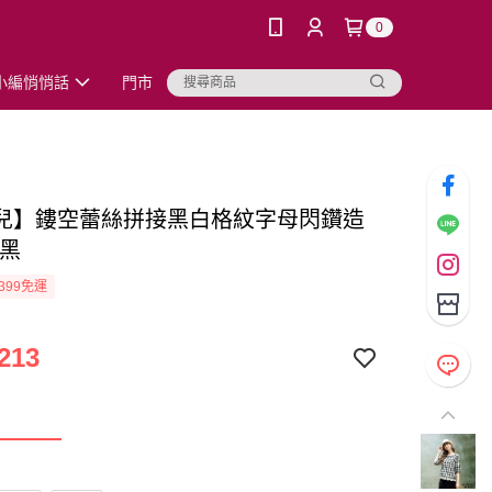
0
小編悄悄話
門市
兒】鏤空蕾絲拼接黑白格紋字母閃鑽造
-黑
399免運
213