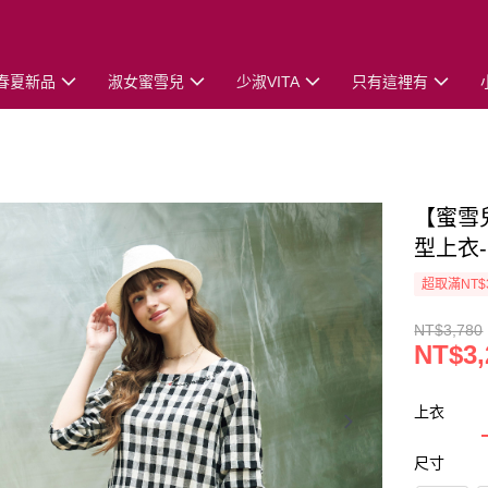
春夏新品
淑女蜜雪兒
少淑VITA
只有這裡有
【蜜雪
型上衣
超取滿NT$
NT$3,780
NT$3,
上衣
尺寸