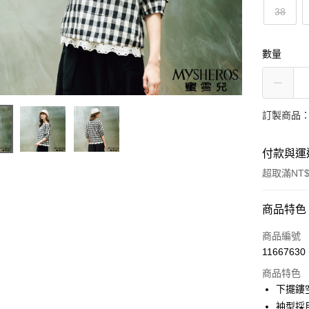
38
數量
訂製商品：
付款與運
超取滿NT$
付款方式
商品特色
信用卡一
商品編號
11667630
LINE Pay
商品特色
Apple Pay
下擺鏤
袖型採