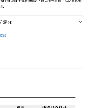
衣物平鋪或掛在陰涼通風處，避免陽光直射，以防衣物褪
0，滿NT$888(含以上)免運費
脆化。
類 (4)
兒
蜜雪兒★上衣
客服
話
😍夏日涼感 日常輕鬆好穿零失誤
🌸蜜雪兒2026春夏新品優惠85折
🪭當季季末現折低至8折起 滿 $3800 結帳再 95 折