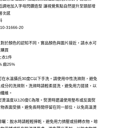
低調地加入字母閃鑽造型 讓視覺焦點自然提升至頸部增
層次感
料
10-31666-20
人對於顏色的認知不同，實品顏色與圖片接近，請水水可
單購買
上衣1件
% 麻25%
家取貨
：可在水溫攝氏30度C以下手洗。請使用中性洗滌劑，避免
0，滿NT$399(含以上)免運費
白成分的洗滌劑。洗滌時請輕柔搓洗，避免用力搓揉，以
1取貨
物纖維。
0，滿NT$888(含以上)免運費
：熨燙溫度以120度C為限。熨燙時建議使用墊布或反面熨
衣物表面受損。避免長時間停留在同一部位，以免高溫燙
0，滿NT$888(含以上)免運費
與晾曬：脫水時請輕輕擰乾，避免用力擠壓或扭轉衣物。晾