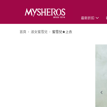
最新折扣
首頁
淑女蜜雪兒
蜜雪兒★上衣