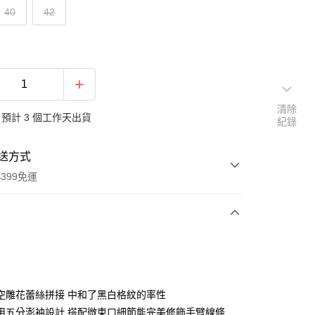
40
42
清除
預計 3 個工作天出貨
紀錄
送方式
399免運
次付款
空雕花蕾絲拼接 中和了黑白格紋的率性
用五分澎袖設計 搭配微束口細節能完美修飾手臂線條