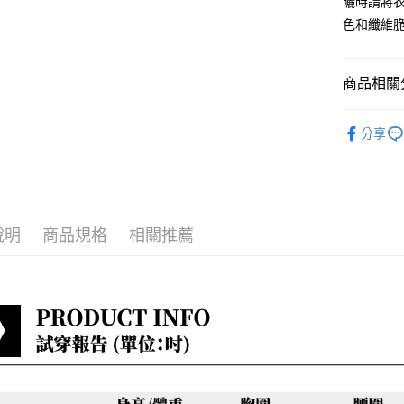
曬時請將
每筆NT$8
色和纖維
商品相關分
淑女蜜雪
分享
小編悄悄
春夏新品
最新折扣
說明
商品規格
相關推薦