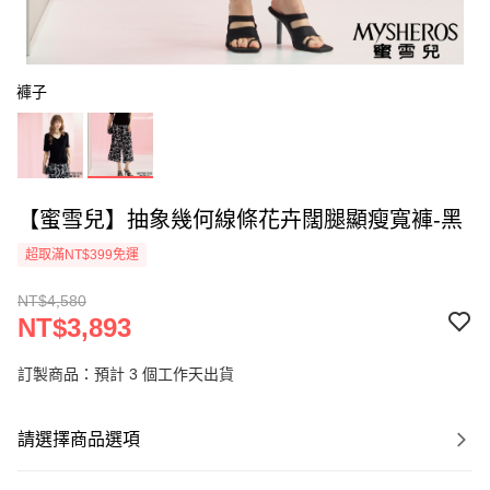
褲子
【蜜雪兒】抽象幾何線條花卉闊腿顯瘦寬褲-黑
超取滿NT$399免運
NT$4,580
NT$3,893
訂製商品：預計 3 個工作天出貨
請選擇商品選項