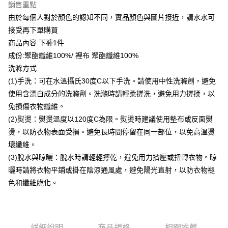
銷售重點
每筆NT$80，滿NT$399(含以上)免運費
由於每個人對於顏色的認知不同，實品顏色與圖片接近，請水水可
付款後7-11取貨
接受再下單購買
每筆NT$80，滿NT$888(含以上)免運費
商品內容:下褲1件
成份:聚酯纖維100%/ 裡布 聚酯纖維100%
宅配到府
洗滌方式
每筆NT$80，滿NT$888(含以上)免運費
(1)手洗：可在水溫攝氏30度C以下手洗。請使用中性洗滌劑，避免
使用含漂白成分的洗滌劑。洗滌時請輕柔搓洗，避免用力搓揉，以
貨到付款
免損傷衣物纖維。
每筆NT$80，滿NT$888(含以上)免運費
(2)熨燙：熨燙溫度以120度C為限。熨燙時建議使用墊布或反面熨
燙，以防衣物表面受損。避免長時間停留在同一部位，以免高溫燙
壞纖維。
(3)脫水與晾曬：脫水時請輕輕擰乾，避免用力擠壓或扭轉衣物。晾
曬時請將衣物平鋪或掛在陰涼通風處，避免陽光直射，以防衣物褪
色和纖維脆化。
詳細說明
商品規格
相關推薦