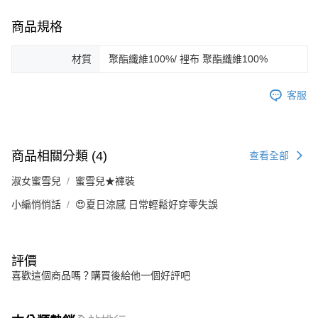
商品規格
材質
聚酯纖維100%/ 裡布 聚酯纖維100%
客服
商品相關分類 (4)
查看全部
淑女蜜雪兒
蜜雪兒★褲裝
小編悄悄話
😍夏日涼感 日常輕鬆好穿零失誤
評價
喜歡這個商品嗎？購買後給他一個好評吧