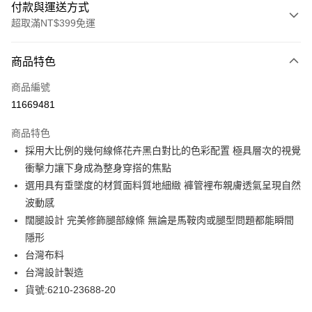
付款與運送方式
超取滿NT$399免運
付款方式
商品特色
信用卡一次付款
商品編號
LINE Pay
11669481
Apple Pay
商品特色
街口支付
採用大比例的幾何線條花卉黑白對比的色彩配置 極具層次的視覺
衝擊力讓下身成為整身穿搭的焦點
悠遊付
選用具有垂墜度的材質面料質地細緻 褲管裡布親膚透氣呈現自然
全盈+PAY
波動感
闊腿設計 完美修飾腿部線條 無論是馬鞍肉或腿型問題都能瞬間
ATM付款
隱形
貨到付款
台灣布料
台灣設計製造
運送方式
貨號:6210-23688-20
付款後全家取貨