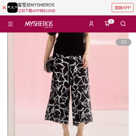
蜜雪兒MYSHEROS
開啟APP
立刻下載APP領$100🤑
0
1
/
3