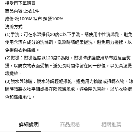
接受再下單購買
付款後全家取貨
商品內容:上衣1件
每筆NT$80，滿NT$399(含以上)免運費
成份:棉100%/ 裡布 嫘縈100%
付款後7-11取貨
洗滌方式
每筆NT$80，滿NT$888(含以上)免運費
(1)手洗：可在水溫攝氏30度C以下手洗。請使用中性洗滌劑，避免
使用含漂白成分的洗滌劑。洗滌時請輕柔搓洗，避免用力搓揉，以
宅配到府
免損傷衣物纖維。
每筆NT$80，滿NT$888(含以上)免運費
(2)熨燙：熨燙溫度以120度C為限。熨燙時建議使用墊布或反面熨
燙，以防衣物表面受損。避免長時間停留在同一部位，以免高溫燙
貨到付款
壞纖維。
每筆NT$80，滿NT$888(含以上)免運費
(3)脫水與晾曬：脫水時請輕輕擰乾，避免用力擠壓或扭轉衣物。晾
曬時請將衣物平鋪或掛在陰涼通風處，避免陽光直射，以防衣物褪
色和纖維脆化。
詳細說明
商品規格
相關推薦