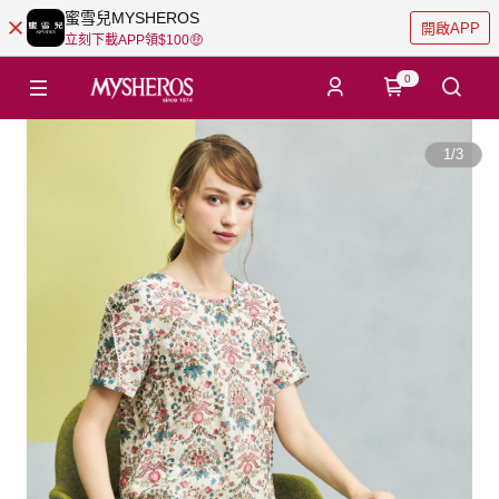
蜜雪兒MYSHEROS
開啟APP
立刻下載APP領$100🤑
0
1
/
3