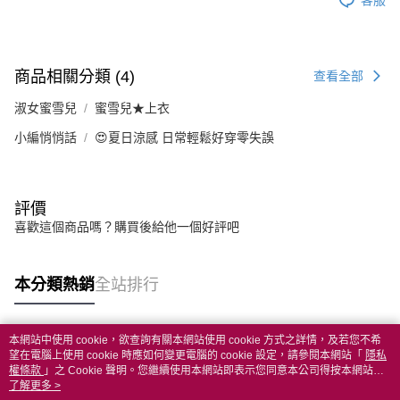
商品相關分類 (4)
查看全部
淑女蜜雪兒
蜜雪兒★上衣
小編悄悄話
😍夏日涼感 日常輕鬆好穿零失誤
評價
喜歡這個商品嗎？購買後給他一個好評吧
本分類熱銷
全站排行
本網站中使用 cookie，欲查詢有關本網站使用 cookie 方式之詳情，及若您不希
熱門標籤
望在電腦上使用 cookie 時應如何變更電腦的 cookie 設定，請參閱本網站「
隱私
權條款
」之 Cookie 聲明。您繼續使用本網站即表示您同意本公司得按本網站使
用條款之 Cookie 聲明使用 cookie。
了解更多 >