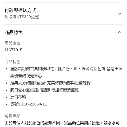
付款與運送方式
超取滿NT$399免運
付款方式
商品特色
信用卡一次付款
商品編號
LINE Pay
11677915
Apple Pay
商品特色
街口支付
滿版精緻的古典圖騰印花，揉合粉、藍、綠等清新色調 營造出溫
柔優雅的視覺重心
悠遊付
經典大方的圓領設計 完美修飾頸部與臉型線條
全盈+PAY
胸口愛心藍綠鈕扣配飾 增加整體造型感
進口布料
ATM付款
貨號:6110-21654-11
貨到付款
銷售重點
由於每個人對於顏色的認知不同，實品顏色與圖片接近，請水水可
運送方式