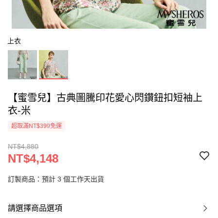
上衣
【蜜雪兒】古典圖騰印花愛心閃鑽鈕扣短袖上
衣-米
超取滿NT$399免運
NT$4,880
NT$4,148
訂製商品：預計 3 個工作天出貨
請選擇商品選項