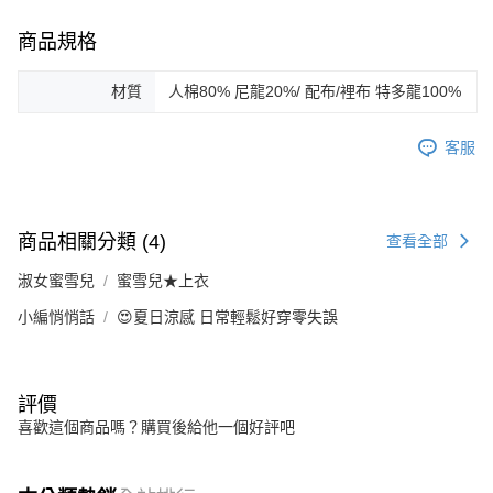
商品規格
材質
人棉80% 尼龍20%/ 配布/裡布 特多龍100%
客服
商品相關分類 (4)
查看全部
淑女蜜雪兒
蜜雪兒★上衣
小編悄悄話
😍夏日涼感 日常輕鬆好穿零失誤
評價
喜歡這個商品嗎？購買後給他一個好評吧