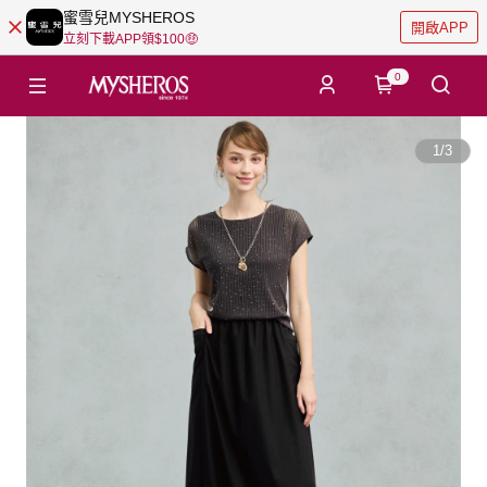
蜜雪兒MYSHEROS
開啟APP
立刻下載APP領$100🤑
0
1
/
3