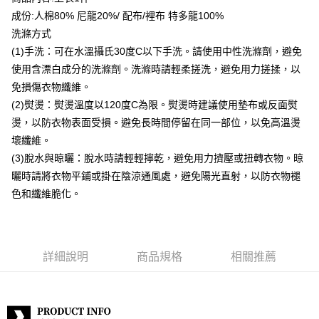
成份:人棉80% 尼龍20%/ 配布/裡布 特多龍100%
宅配到府
洗滌方式
每筆NT$80，滿NT$888(含以上)免運費
(1)手洗：可在水溫攝氏30度C以下手洗。請使用中性洗滌劑，避免
使用含漂白成分的洗滌劑。洗滌時請輕柔搓洗，避免用力搓揉，以
貨到付款
免損傷衣物纖維。
每筆NT$80，滿NT$888(含以上)免運費
(2)熨燙：熨燙溫度以120度C為限。熨燙時建議使用墊布或反面熨
燙，以防衣物表面受損。避免長時間停留在同一部位，以免高溫燙
壞纖維。
(3)脫水與晾曬：脫水時請輕輕擰乾，避免用力擠壓或扭轉衣物。晾
曬時請將衣物平鋪或掛在陰涼通風處，避免陽光直射，以防衣物褪
色和纖維脆化。
詳細說明
商品規格
相關推薦