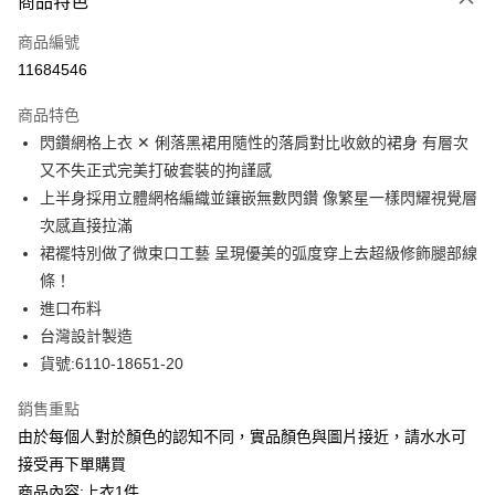
商品特色
信用卡一次付款
商品編號
LINE Pay
11684546
Apple Pay
商品特色
街口支付
閃鑽網格上衣 ✕ 俐落黑裙用隨性的落肩對比收斂的裙身 有層次
又不失正式完美打破套裝的拘謹感
悠遊付
上半身採用立體網格編織並鑲嵌無數閃鑽 像繁星一樣閃耀視覺層
全盈+PAY
次感直接拉滿
裙襬特別做了微束口工藝 呈現優美的弧度穿上去超級修飾腿部線
ATM付款
條！
貨到付款
進口布料
台灣設計製造
運送方式
貨號:6110-18651-20
付款後全家取貨
銷售重點
每筆NT$80，滿NT$399(含以上)免運費
由於每個人對於顏色的認知不同，實品顏色與圖片接近，請水水可
付款後7-11取貨
接受再下單購買
每筆NT$80，滿NT$888(含以上)免運費
商品內容:上衣1件