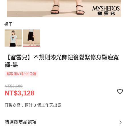
褲子
【蜜雪兒】不規則漆光飾鈕後鬆緊修身顯瘦寬
褲-黑
超取滿NT$399免運
NT$3,680
NT$3,128
訂製商品：預計 3 個工作天出貨
請選擇商品選項