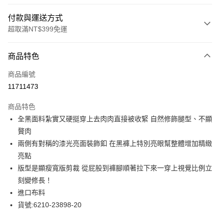
付款與運送方式
超取滿NT$399免運
付款方式
商品特色
信用卡一次付款
商品編號
LINE Pay
11711473
Apple Pay
商品特色
街口支付
全黑面料紮實又硬挺穿上去肉肉直接被收緊 自然修飾腿型、不顯
贅肉
悠遊付
兩側有對稱的漆光亮面裝飾釦 在黑褲上特別亮眼幫整體增加精緻
全盈+PAY
亮點
版型是顯瘦寬版剪裁 從屁股到褲腳順著拉下來一穿上視覺比例立
ATM付款
刻變修長！
貨到付款
進口布料
貨號:6210-23898-20
運送方式