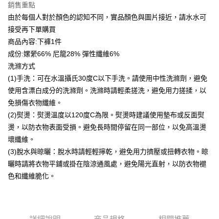
銷售重點
付款後全家取貨
由於每個人對於顏色的認知不同，實品顏色與圖片接近，請水水可
每筆NT$80，滿NT$399(含以上)免運費
接受再下單購買
付款後7-11取貨
商品內容:下褲1件
每筆NT$80，滿NT$888(含以上)免運費
成份:嫘縈66% 尼龍28% 彈性纖維6%
洗滌方式
宅配到府
(1)手洗：可在水溫攝氏30度C以下手洗。請使用中性洗滌劑，避免
每筆NT$80，滿NT$888(含以上)免運費
使用含漂白成分的洗滌劑。洗滌時請輕柔搓洗，避免用力搓揉，以
免損傷衣物纖維。
貨到付款
(2)熨燙：熨燙溫度以120度C為限。熨燙時建議使用墊布或反面熨
每筆NT$80，滿NT$888(含以上)免運費
燙，以防衣物表面受損。避免長時間停留在同一部位，以免高溫燙
壞纖維。
(3)脫水與晾曬：脫水時請輕輕擰乾，避免用力擠壓或扭轉衣物。晾
曬時請將衣物平鋪或掛在陰涼通風處，避免陽光直射，以防衣物褪
色和纖維脆化。