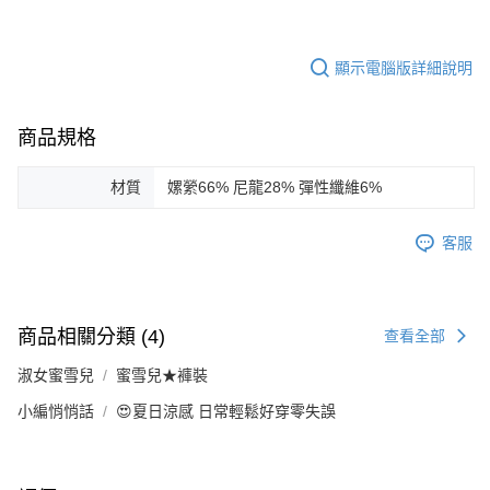
顯示電腦版詳細說明
商品規格
材質
嫘縈66% 尼龍28% 彈性纖維6%
客服
商品相關分類 (4)
查看全部
淑女蜜雪兒
蜜雪兒★褲裝
小編悄悄話
😍夏日涼感 日常輕鬆好穿零失誤