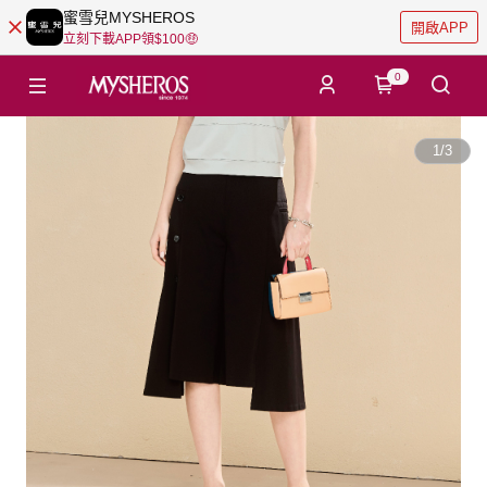
蜜雪兒MYSHEROS
開啟APP
立刻下載APP領$100🤑
0
1
/
3