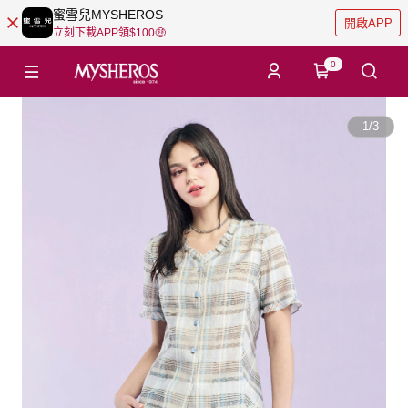
蜜雪兒MYSHEROS
開啟APP
立刻下載APP領$100🤑
0
1
/
3