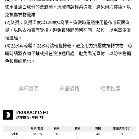
使用含漂白成分的洗滌劑。洗滌時請輕柔搓洗，避免用力搓揉，以
宅配到府
免損傷衣物纖維。
每筆NT$80，滿NT$888(含以上)免運費
(2)熨燙：熨燙溫度以120度C為限。熨燙時建議使用墊布或反面熨
燙，以防衣物表面受損。避免長時間停留在同一部位，以免高溫燙
貨到付款
壞纖維。
每筆NT$80，滿NT$888(含以上)免運費
(3)脫水與晾曬：脫水時請輕輕擰乾，避免用力擠壓或扭轉衣物。晾
曬時請將衣物平鋪或掛在陰涼通風處，避免陽光直射，以防衣物褪
色和纖維脆化。
詳細說明
商品規格
相關推薦