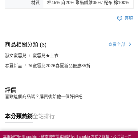
材質
棉45% 麻20% 聚酯纖維35%/ 配布 棉100%
客服
商品相關分類 (3)
查看全部
淑女蜜雪兒
蜜雪兒★上衣
春夏新品
🌸蜜雪兒2026春夏新品優惠85折
評價
喜歡這個商品嗎？購買後給他一個好評吧
本分類熱銷
全站排行
本網站中使用 cookie，欲查詢有關本網站使用 cookie 方式之詳情，及若您不希