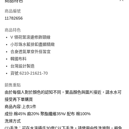
商品特色
信用卡一次付款
商品編號
LINE Pay
11782656
Apple Pay
商品特色
街口支付
V 領荷葉滾邊修飾頸線
小珍珠水藍排釦盡顯精緻
悠遊付
合身透氣單穿外搭皆宜
全盈+PAY
韓國布料
台灣設計製造
ATM付款
貨號:6210-21621-70
貨到付款
銷售重點
由於每個人對於顏色的認知不同，實品顏色與圖片接近，請水水可
運送方式
接受再下單購買
付款後全家取貨
商品內容:上衣1件
每筆NT$80，滿NT$399(含以上)免運費
成份:棉45% 麻20% 聚酯纖維35%/ 配布 棉100%
付款後7-11取貨
洗滌方式
每筆NT$80，滿NT$888(含以上)免運費
(1)手洗：可在水溫攝氏30度C以下手洗。請使用中性洗滌劑，避免