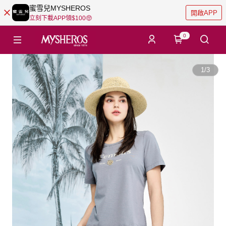
蜜雪兒MYSHEROS
開啟APP
立刻下載APP領$100🤑
0
1
/
3