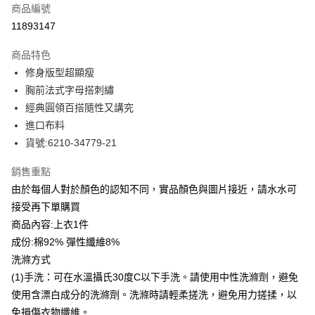
商品編號
LINE Pay
11893147
Apple Pay
商品特色
街口支付
修身版型超顯瘦
胸前法式字母搭刺繡
悠遊付
經典圓領百搭隨性又講究
全盈+PAY
進口布料
貨號:6210-34779-21
ATM付款
銷售重點
貨到付款
由於每個人對於顏色的認知不同，實品顏色與圖片接近，請水水可
接受再下單購買
運送方式
商品內容:上衣1件
付款後全家取貨
成份:棉92% 彈性纖維8%
每筆NT$80，滿NT$399(含以上)免運費
洗滌方式
付款後7-11取貨
(1)手洗：可在水溫攝氏30度C以下手洗。請使用中性洗滌劑，避免
每筆NT$80，滿NT$888(含以上)免運費
使用含漂白成分的洗滌劑。洗滌時請輕柔搓洗，避免用力搓揉，以
免損傷衣物纖維。