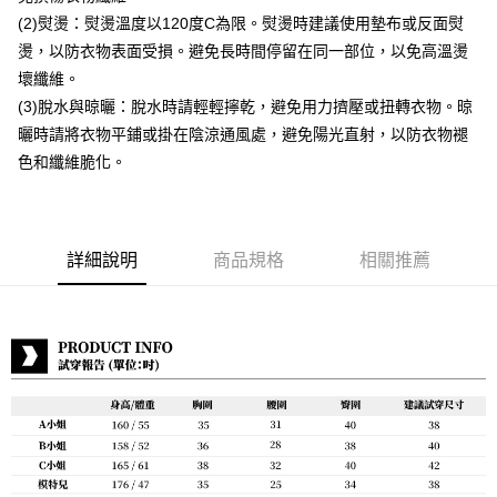
宅配到府
(2)熨燙：熨燙溫度以120度C為限。熨燙時建議使用墊布或反面熨
每筆NT$80，滿NT$888(含以上)免運費
燙，以防衣物表面受損。避免長時間停留在同一部位，以免高溫燙
壞纖維。
貨到付款
(3)脫水與晾曬：脫水時請輕輕擰乾，避免用力擠壓或扭轉衣物。晾
每筆NT$80，滿NT$888(含以上)免運費
曬時請將衣物平鋪或掛在陰涼通風處，避免陽光直射，以防衣物褪
色和纖維脆化。
詳細說明
商品規格
相關推薦