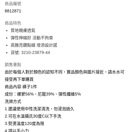
商品編號
信用卡分期付款
8812871
3 期 0 利率 每期
NT$490
21家銀行
商品特色
合作金庫商業銀行
第一商業銀行
LINE Pay
質地親膚透氣
華南商業銀行
彰化商業銀行
彈性伸縮好 活動不拘束
Apple Pay
上海商業儲蓄銀行
台北富邦商業銀行
國泰世華商業銀行
兆豐國際商業銀行
高雅亮鑽點綴 增添設計感
街口支付
臺灣中小企業銀行
台中商業銀行
貨號: 3210-23879-44
匯豐（台灣）商業銀行
華泰商業銀行
悠遊付
聯邦商業銀行
遠東國際商業銀行
銷售重點
元大商業銀行
永豐商業銀行
全盈+PAY
由於每個人對於顏色的認知不同，實品顏色與圖片接近，請水水可
玉山商業銀行
星展（台灣）商業銀行
接受再下單購買
台新國際商業銀行
中國信託商業銀行
ATM付款
商品內容:褲子1件
台灣樂天信用卡公司
貨到付款
成份：縲縈56%、尼龍39%、彈性纖維5%
洗滌方式
運送方式
1.建議使用中性洗潔清洗，勿浸泡過久
2.可在水溫攝氏30度C以下手洗
付款後全家取貨
3.熨燙溫度120度為限
每筆NT$80，滿NT$399(含以上)免運費
4.請以手小力