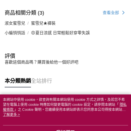
商品相關分類 (3)
查看全部
淑女蜜雪兒
蜜雪兒★褲裝
小編悄悄話
😍夏日涼感 日常輕鬆好穿零失誤
評價
喜歡這個商品嗎？購買後給他一個好評吧
本分類熱銷
全站排行
本網站中使用 cookie，欲查詢有關本網站使用 cookie 方式之詳情，及若您不希
熱門標籤
望在電腦上使用 cookie 時應如何變更電腦的 cookie 設定，請參閱本網站「
隱私
權條款
」之 Cookie 聲明。您繼續使用本網站即表示您同意本公司得按本網站使
用條款之 Cookie 聲明使用 cookie。
了解更多 >