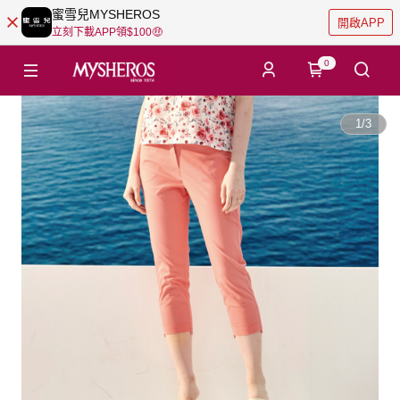
蜜雪兒MYSHEROS
開啟APP
立刻下載APP領$100🤑
0
1
/
3