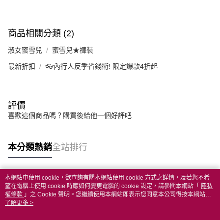
商品相關分類 (2)
淑女蜜雪兒
蜜雪兒★褲裝
最新折扣
👓內行人反季省錢術! 限定爆款4折起
評價
喜歡這個商品嗎？購買後給他一個好評吧
本分類熱銷
全站排行
本網站中使用 cookie，欲查詢有關本網站使用 cookie 方式之詳情，及若您不希
熱門標籤
望在電腦上使用 cookie 時應如何變更電腦的 cookie 設定，請參閱本網站「
隱私
權條款
」之 Cookie 聲明。您繼續使用本網站即表示您同意本公司得按本網站使
用條款之 Cookie 聲明使用 cookie。
了解更多 >