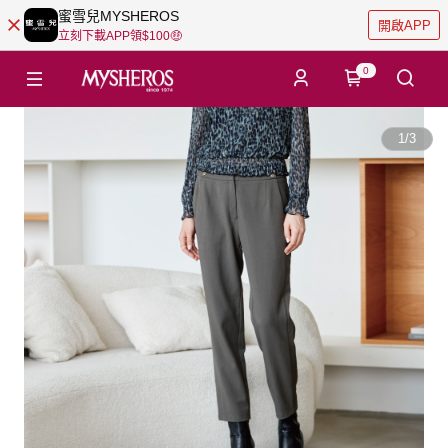
蜜雪兒MYSHEROS
開啟APP
立刻下載APP領$100🤑
0
1
/
3