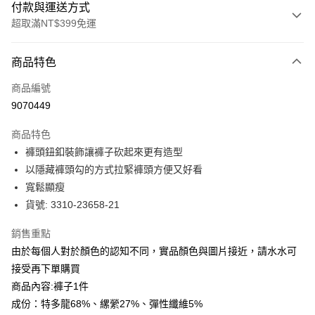
付款與運送方式
超取滿NT$399免運
付款方式
商品特色
信用卡一次付款
商品編號
信用卡分期付款
9070449
3 期 0 利率 每期
NT$650
21家銀行
商品特色
合作金庫商業銀行
第一商業銀行
LINE Pay
褲頭鈕釦裝飾讓褲子砍起來更有造型
華南商業銀行
彰化商業銀行
以隱藏褲頭勾的方式拉緊褲頭方便又好看
Apple Pay
上海商業儲蓄銀行
台北富邦商業銀行
國泰世華商業銀行
兆豐國際商業銀行
寬鬆顯瘦
街口支付
臺灣中小企業銀行
台中商業銀行
貨號: 3310-23658-21
匯豐（台灣）商業銀行
華泰商業銀行
悠遊付
聯邦商業銀行
遠東國際商業銀行
銷售重點
元大商業銀行
永豐商業銀行
全盈+PAY
由於每個人對於顏色的認知不同，實品顏色與圖片接近，請水水可
玉山商業銀行
星展（台灣）商業銀行
接受再下單購買
台新國際商業銀行
中國信託商業銀行
ATM付款
商品內容:褲子1件
台灣樂天信用卡公司
貨到付款
成份：特多龍68%、縲縈27%、彈性纖維5%