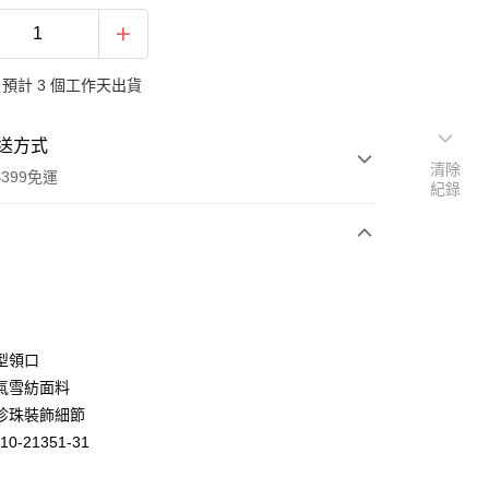
預計 3 個工作天出貨
送方式
清除
399免運
紀錄
次付款
期付款
0 利率 每期
NT$610
21家銀行
型領口
庫商業銀行
第一商業銀行
氣雪紡面料
業銀行
彰化商業銀行
珍珠裝飾細節
業儲蓄銀行
台北富邦商業銀行
10-21351-31
華商業銀行
兆豐國際商業銀行
小企業銀行
台中商業銀行