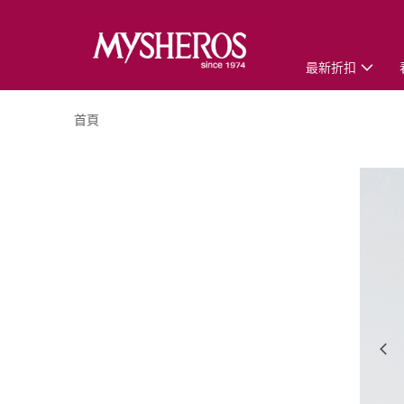
最新折扣
首頁