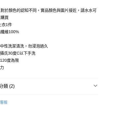
台灣）商業銀行
華泰商業銀行
業銀行
遠東國際商業銀行
人對於顏色的認知不同，實品顏色與圖片接近，請水水可
業銀行
永豐商業銀行
單購買
業銀行
星展（台灣）商業銀行
上衣1件
際商業銀行
中國信託商業銀行
纖維100%
天信用卡公司
用中性洗潔清洗，勿浸泡過久
溫攝氏30度C以下手洗
120度為限
家取貨
小力
0，滿NT$399(含以上)免運費
1取貨
類 (2)
0，滿NT$888(含以上)免運費
兒
蜜雪兒★上衣
客服
👓內行人反季省錢術! 限定爆款4折起
0，滿NT$888(含以上)免運費