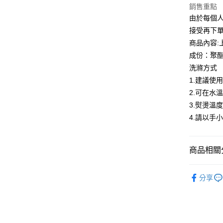
匯豐（
銷售重點
悠遊付
聯邦商
由於每個
元大商
全盈+PAY
接受再下
玉山商
商品內容:
台新國
ATM付款
成份：聚酯
台灣樂
貨到付款
洗滌方式
1.建議使
2.可在水
運送方式
3.熨燙溫度
付款後全
4.請以手
每筆NT$8
付款後7-1
商品相關分
每筆NT$8
淑女蜜雪
分享
宅配到府
最新折扣
每筆NT$8
貨到付款