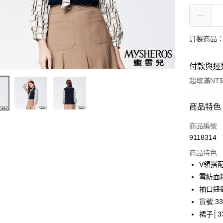
訂製商品：
付款與運
超取滿NT$
付款方式
商品特色
信用卡一
商品編號
9118314
信用卡分
商品特色
3 期 
V領搭
合作金
雪紡面
LINE Pay
華南商
袖口鈕
Apple Pay
上海商
貨號:33
國泰世
裙子│33
街口支付
臺灣中