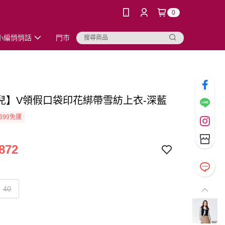
0
小編悄悄話
門市
兒】V領假口袋印花綁帶雪紡上衣-深藍
399免運
872
40