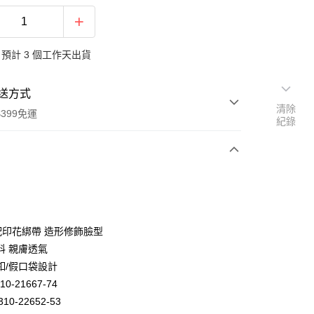
預計 3 個工作天出貨
送方式
清除
399免運
紀錄
次付款
期付款
0 利率 每期
NT$624
21家銀行
配印花綁帶 造形修飾臉型
庫商業銀行
第一商業銀行
料 親膚透氣
業銀行
彰化商業銀行
釦/假口袋設計
業儲蓄銀行
台北富邦商業銀行
10-21667-74
華商業銀行
兆豐國際商業銀行
10-22652-53
小企業銀行
台中商業銀行