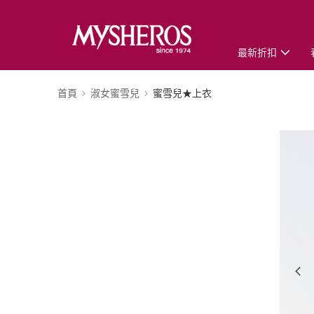
最新折扣
首頁
淑女蜜雪兒
蜜雪兒★上衣