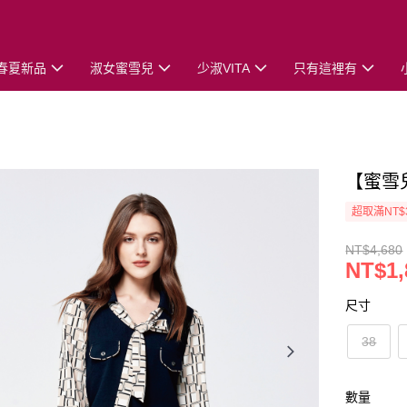
春夏新品
淑女蜜雪兒
少淑VITA
只有這裡有
【蜜雪
超取滿NT$
NT$4,680
NT$1,
尺寸
38
數量