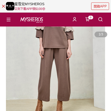
蜜雪兒MYSHEROS
開啟APP
立刻下載APP領$100🤑
0
1
/
3