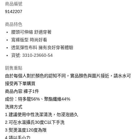
商品編號
信用卡分期付款
9142207
3 期 0 利率 每期
NT$490
21家銀行
商品特色
合作金庫商業銀行
第一商業銀行
LINE Pay
腰頭可伸縮 舒適穿著
華南商業銀行
彰化商業銀行
寬褲版型 時尚好看
Apple Pay
上海商業儲蓄銀行
台北富邦商業銀行
國泰世華商業銀行
兆豐國際商業銀行
透氣彈性布料 擁有良好穿著體驗
街口支付
臺灣中小企業銀行
台中商業銀行
貨號: 3310-23660-54
匯豐（台灣）商業銀行
華泰商業銀行
悠遊付
聯邦商業銀行
遠東國際商業銀行
銷售重點
元大商業銀行
永豐商業銀行
全盈+PAY
由於每個人對於顏色的認知不同，實品顏色與圖片接近，請水水可
玉山商業銀行
星展（台灣）商業銀行
接受再下單購買
台新國際商業銀行
中國信託商業銀行
ATM付款
商品內容:褲子1件
台灣樂天信用卡公司
貨到付款
成份：特多龍56%、聚酯纖維44%
洗滌方式
運送方式
1.建議使用中性洗潔清洗，勿浸泡過久
2.可在水溫攝氏30度C以下手洗
付款後全家取貨
3.熨燙溫度120度為限
每筆NT$80，滿NT$399(含以上)免運費
4.請以手小力