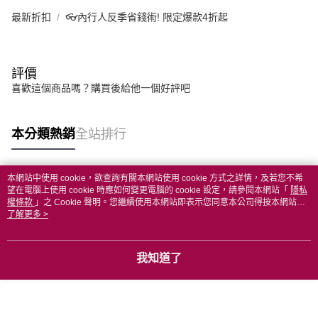
最新折扣
👓內行人反季省錢術! 限定爆款4折起
評價
喜歡這個商品嗎？購買後給他一個好評吧
本分類熱銷
全站排行
本網站中使用 cookie，欲查詢有關本網站使用 cookie 方式之詳情，及若您不希
熱門標籤
望在電腦上使用 cookie 時應如何變更電腦的 cookie 設定，請參閱本網站「
隱私
權條款
」之 Cookie 聲明。您繼續使用本網站即表示您同意本公司得按本網站使
用條款之 Cookie 聲明使用 cookie。
了解更多 >
我知道了