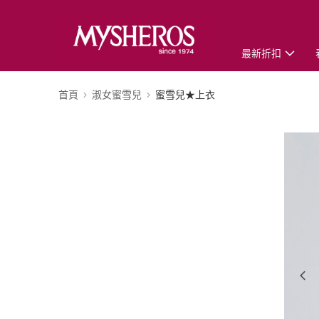
最新折扣
首頁
淑女蜜雪兒
蜜雪兒★上衣