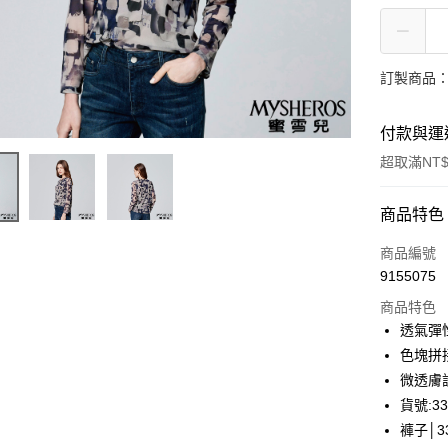
訂製商品：
付款與運
超取滿NT$
付款方式
商品特色
信用卡一
商品編號
9155075
信用卡分
商品特色
3 期 
透氣彈
合作金
色塊拼
LINE Pay
華南商
微透膚
Apple Pay
上海商
貨號:33
國泰世
褲子│33
街口支付
臺灣中