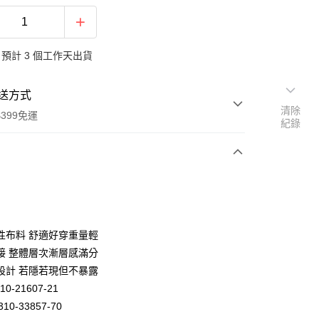
預計 3 個工作天出貨
送方式
清除
399免運
紀錄
次付款
期付款
0 利率 每期
NT$517
21家銀行
性布料 舒適好穿重量輕
庫商業銀行
第一商業銀行
接 整體層次漸層感滿分
業銀行
彰化商業銀行
設計 若隱若現但不暴露
業儲蓄銀行
台北富邦商業銀行
10-21607-21
華商業銀行
兆豐國際商業銀行
10-33857-70
小企業銀行
台中商業銀行