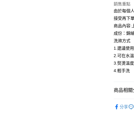
匯豐（
銷售重點
悠遊付
聯邦商
由於每個
元大商
全盈+PAY
接受再下
玉山商
商品內容:
台新國
ATM付款
成份：錦綸9
台灣樂
貨到付款
洗滌方式
1.建議使
2.可在水
運送方式
3.熨燙溫度
付款後全
4.輕手洗
每筆NT$8
付款後7-1
商品相關分
每筆NT$8
淑女蜜雪
分享
宅配到府
最新折扣
每筆NT$8
貨到付款