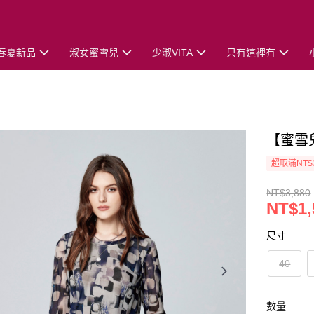
春夏新品
淑女蜜雪兒
少淑VITA
只有這裡有
【蜜雪
超取滿NT$
NT$3,880
NT$1,
尺寸
40
數量