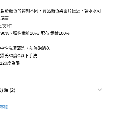
台灣）商業銀行
華泰商業銀行
業銀行
遠東國際商業銀行
人對於顏色的認知不同，實品顏色與圖片接近，請水水可
業銀行
永豐商業銀行
單購買
業銀行
星展（台灣）商業銀行
上衣1件
際商業銀行
中國信託商業銀行
0%、彈性纖維10%/ 配布 錦綸100%
天信用卡公司
用中性洗潔清洗，勿浸泡過久
溫攝氏30度C以下手洗
120度為限
家取貨
0，滿NT$399(含以上)免運費
1取貨
類 (2)
0，滿NT$888(含以上)免運費
兒
蜜雪兒★上衣
客服
👓內行人反季省錢術! 限定爆款4折起
0，滿NT$888(含以上)免運費