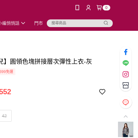
0
小編悄悄話
門市
兒】圓領色塊拼接層次彈性上衣-灰
399免運
552
42