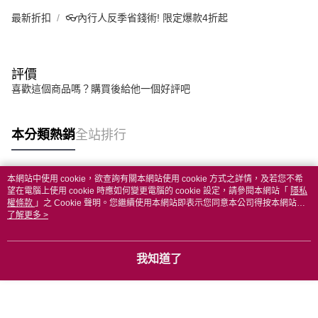
最新折扣
👓內行人反季省錢術! 限定爆款4折起
評價
喜歡這個商品嗎？購買後給他一個好評吧
本分類熱銷
全站排行
本網站中使用 cookie，欲查詢有關本網站使用 cookie 方式之詳情，及若您不希
熱門標籤
望在電腦上使用 cookie 時應如何變更電腦的 cookie 設定，請參閱本網站「
隱私
權條款
」之 Cookie 聲明。您繼續使用本網站即表示您同意本公司得按本網站使
用條款之 Cookie 聲明使用 cookie。
了解更多 >
我知道了