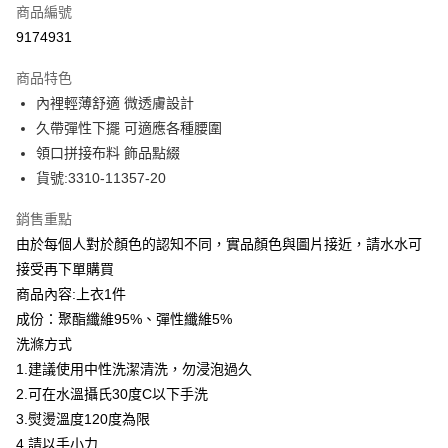
商品編號
信用卡分期付款
9174931
3 期 0 利率 每期
NT$517
21家銀行
商品特色
合作金庫商業銀行
第一商業銀行
LINE Pay
內裡輕薄舒適 微透膚設計
華南商業銀行
彰化商業銀行
久帶彈性下擺 可適應各種腰圍
Apple Pay
上海商業儲蓄銀行
台北富邦商業銀行
國泰世華商業銀行
兆豐國際商業銀行
領口拼接布料 飾品點綴
街口支付
臺灣中小企業銀行
台中商業銀行
貨號:3310-11357-20
匯豐（台灣）商業銀行
華泰商業銀行
悠遊付
聯邦商業銀行
遠東國際商業銀行
銷售重點
元大商業銀行
永豐商業銀行
全盈+PAY
由於每個人對於顏色的認知不同，實品顏色與圖片接近，請水水可
玉山商業銀行
星展（台灣）商業銀行
接受再下單購買
台新國際商業銀行
中國信託商業銀行
ATM付款
商品內容:上衣1件
台灣樂天信用卡公司
貨到付款
成份：聚酯纖維95%、彈性纖維5%
洗滌方式
運送方式
1.建議使用中性洗潔清洗，勿浸泡過久
2.可在水溫攝氏30度C以下手洗
付款後全家取貨
3.熨燙溫度120度為限
每筆NT$80，滿NT$399(含以上)免運費
4.請以手小力