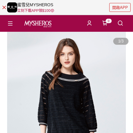
蜜雪兒MYSHEROS
開啟APP
立刻下載APP領$100🤑
0
1
/
3