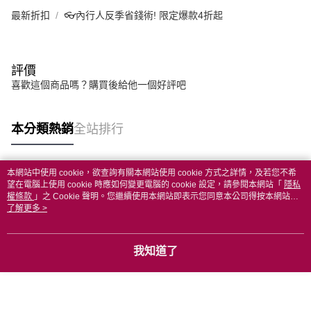
最新折扣
👓內行人反季省錢術! 限定爆款4折起
評價
喜歡這個商品嗎？購買後給他一個好評吧
本分類熱銷
全站排行
本網站中使用 cookie，欲查詢有關本網站使用 cookie 方式之詳情，及若您不希
熱門標籤
望在電腦上使用 cookie 時應如何變更電腦的 cookie 設定，請參閱本網站「
隱私
權條款
」之 Cookie 聲明。您繼續使用本網站即表示您同意本公司得按本網站使
用條款之 Cookie 聲明使用 cookie。
了解更多 >
我知道了