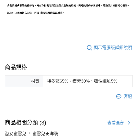
顯示電腦版詳細說明
商品規格
材質
特多龍65%、縲縈30%、彈性纖維5%
客服
商品相關分類 (3)
查看全部
淑女蜜雪兒
蜜雪兒★洋裝