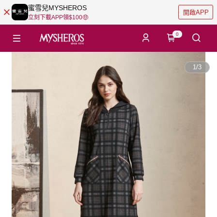
蜜雪兒MYSHEROS
開啟APP
立刻下載APP領$100🤑
0
1
/
3