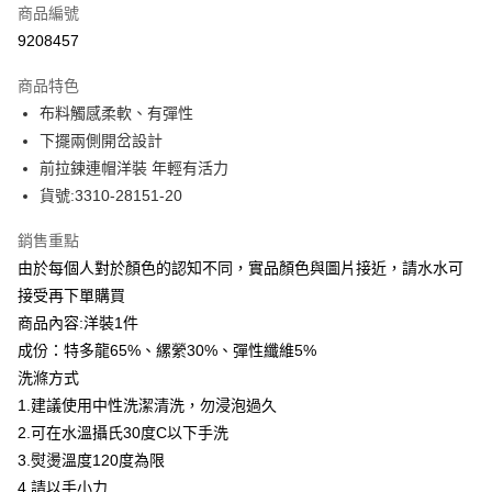
商品編號
信用卡分期付款
9208457
3 期 0 利率 每期
NT$1,064
21家銀行
商品特色
合作金庫商業銀行
第一商業銀行
LINE Pay
布料觸感柔軟、有彈性
華南商業銀行
彰化商業銀行
下擺兩側開岔設計
Apple Pay
上海商業儲蓄銀行
台北富邦商業銀行
國泰世華商業銀行
兆豐國際商業銀行
前拉鍊連帽洋裝 年輕有活力
街口支付
臺灣中小企業銀行
台中商業銀行
貨號:3310-28151-20
匯豐（台灣）商業銀行
華泰商業銀行
悠遊付
聯邦商業銀行
遠東國際商業銀行
銷售重點
元大商業銀行
永豐商業銀行
全盈+PAY
由於每個人對於顏色的認知不同，實品顏色與圖片接近，請水水可
玉山商業銀行
星展（台灣）商業銀行
接受再下單購買
台新國際商業銀行
中國信託商業銀行
ATM付款
商品內容:洋裝1件
台灣樂天信用卡公司
貨到付款
成份：特多龍65%、縲縈30%、彈性纖維5%
洗滌方式
運送方式
1.建議使用中性洗潔清洗，勿浸泡過久
2.可在水溫攝氏30度C以下手洗
付款後全家取貨
3.熨燙溫度120度為限
每筆NT$80，滿NT$399(含以上)免運費
4.請以手小力