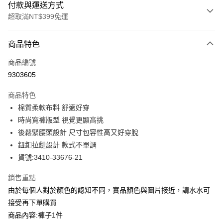
付款與運送方式
超取滿NT$399免運
付款方式
商品特色
信用卡一次付款
商品編號
信用卡分期付款
9303605
3 期 0 利率 每期
NT$450
21家銀行
商品特色
合作金庫商業銀行
第一商業銀行
LINE Pay
棉質柔軟布料 舒適好穿
華南商業銀行
彰化商業銀行
時尚寬褲版型 視覺更顯高挑
Apple Pay
上海商業儲蓄銀行
台北富邦商業銀行
國泰世華商業銀行
兆豐國際商業銀行
後鬆緊腰頭設計 尺寸包容性高又好穿脫
街口支付
臺灣中小企業銀行
台中商業銀行
鈕釦拉鏈設計 款式不單調
匯豐（台灣）商業銀行
華泰商業銀行
貨號:3410-33676-21
悠遊付
聯邦商業銀行
遠東國際商業銀行
元大商業銀行
永豐商業銀行
全盈+PAY
銷售重點
玉山商業銀行
星展（台灣）商業銀行
由於每個人對於顏色的認知不同，實品顏色與圖片接近，請水水可
台新國際商業銀行
中國信託商業銀行
ATM付款
接受再下單購買
台灣樂天信用卡公司
貨到付款
商品內容:褲子1件