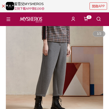
蜜雪兒MYSHEROS
開啟APP
立刻下載APP領$100🤑
0
1
/
3