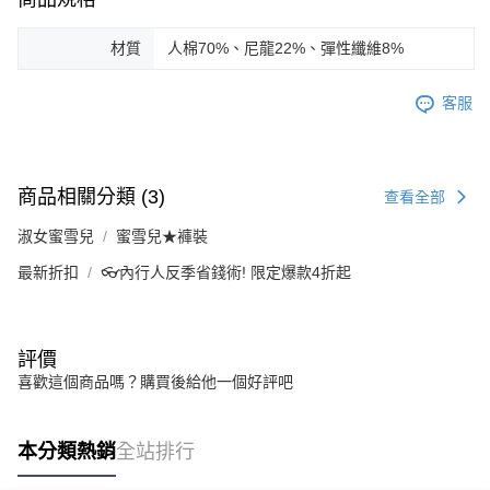
材質
人棉70%、尼龍22%、彈性纖維8%
客服
商品相關分類 (3)
查看全部
淑女蜜雪兒
蜜雪兒★褲裝
最新折扣
👓內行人反季省錢術! 限定爆款4折起
評價
喜歡這個商品嗎？購買後給他一個好評吧
本分類熱銷
全站排行