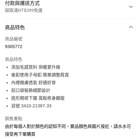
付款與運送方式
超取滿NT$399免運
付款方式
商品特色
信用卡一次付款
商品編號
信用卡分期付款
9305772
3 期 0 利率 每期
NT$610
21家銀行
商品特色
合作金庫商業銀行
第一商業銀行
LINE Pay
添加毛感質料 保暖更升級
華南商業銀行
彰化商業銀行
後釦使用子母釦 簡單調整肩寬
Apple Pay
上海商業儲蓄銀行
台北富邦商業銀行
國泰世華商業銀行
兆豐國際商業銀行
內裡親膚透氣 舒適好穿
街口支付
臺灣中小企業銀行
台中商業銀行
前口袋裝飾細節設計
匯豐（台灣）商業銀行
華泰商業銀行
造形開衩下擺 寬鬆修身顯瘦
悠遊付
聯邦商業銀行
遠東國際商業銀行
貨號:3410-21387-33
元大商業銀行
永豐商業銀行
全盈+PAY
玉山商業銀行
星展（台灣）商業銀行
銷售重點
台新國際商業銀行
中國信託商業銀行
ATM付款
由於每個人對於顏色的認知不同，實品顏色與圖片接近，請水水可
台灣樂天信用卡公司
貨到付款
接受再下單購買