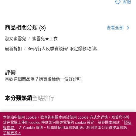
客服
商品相關分類 (3)
查看全部
淑女蜜雪兒
蜜雪兒★上衣
最新折扣
👓內行人反季省錢術! 限定爆款4折起
評價
喜歡這個商品嗎？購買後給他一個好評吧
本分類熱銷
全站排行
本網站中使用 cookie，欲查詢有關本網站使用 cookie 方式之詳情，及若您不希
熱門標籤
望在電腦上使用 cookie 時應如何變更電腦的 cookie 設定，請參閱本網站「
隱私
權條款
」之 Cookie 聲明。您繼續使用本網站即表示您同意本公司得按本網站使
用條款之 Cookie 聲明使用 cookie。
了解更多 >