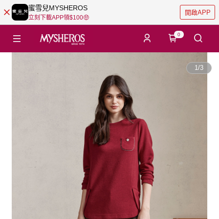
蜜雪兒MYSHEROS
開啟APP
立刻下載APP領$100🤑
0
1
/
3