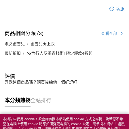
客服
商品相關分類 (3)
查看全部
淑女蜜雪兒
蜜雪兒★上衣
最新折扣
👓內行人反季省錢術! 限定爆款4折起
評價
喜歡這個商品嗎？購買後給他一個好評吧
本分類熱銷
全站排行
本網站中使用 cookie，欲查詢有關本網站使用 cookie 方式之詳情，及若您不希
熱門標籤
望在電腦上使用 cookie 時應如何變更電腦的 cookie 設定，請參閱本網站「
隱私