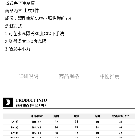
接受再下單購買
運送方式
商品內容:上衣1件
成份：聚酯纖維93%、彈性纖維7%
付款後全家取貨
洗滌方式
每筆NT$80，滿NT$399(含以上)免運費
1.可在水溫攝氏30度C以下手洗
付款後7-11取貨
2.熨燙溫度120度為限
每筆NT$80，滿NT$888(含以上)免運費
3.請以手小力
宅配到府
每筆NT$80，滿NT$888(含以上)免運費
詳細說明
商品規格
相關推薦
貨到付款
每筆NT$80，滿NT$888(含以上)免運費