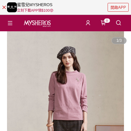
蜜雪兒MYSHEROS
開啟APP
立刻下載APP領$100🤑
0
1
/
3