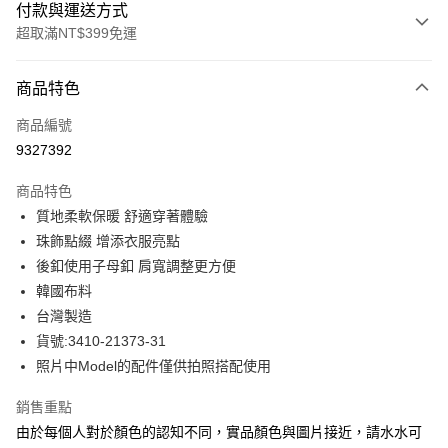
付款與運送方式
超取滿NT$399免運
付款方式
商品特色
信用卡一次付款
商品編號
信用卡分期付款
9327392
3 期 0 利率 每期
NT$610
21家銀行
商品特色
合作金庫商業銀行
第一商業銀行
LINE Pay
質地柔軟保暖 舒適穿著體驗
華南商業銀行
彰化商業銀行
珠飾點綴 增添衣服亮點
Apple Pay
上海商業儲蓄銀行
台北富邦商業銀行
國泰世華商業銀行
兆豐國際商業銀行
後釦使用子母釦 肩寬調整更方便
街口支付
臺灣中小企業銀行
台中商業銀行
韓國布料
匯豐（台灣）商業銀行
華泰商業銀行
台灣製造
悠遊付
聯邦商業銀行
遠東國際商業銀行
貨號:3410-21373-31
元大商業銀行
永豐商業銀行
全盈+PAY
照片中Model的配件僅供拍照搭配使用
玉山商業銀行
星展（台灣）商業銀行
台新國際商業銀行
中國信託商業銀行
ATM付款
銷售重點
台灣樂天信用卡公司
貨到付款
由於每個人對於顏色的認知不同，實品顏色與圖片接近，請水水可