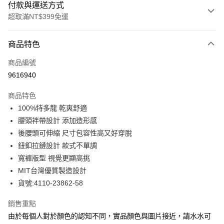
付款與運送方式
超取滿NT$399免運
付款方式
商品特色
信用卡一次付款
商品編號
信用卡分期付款
9616940
3 期 0 利率 每期
NT$580
21家銀行
商品特色
合作金庫商業銀行
第一商業銀行
LINE Pay
100%特多龍 乾爽舒適
華南商業銀行
彰化商業銀行
腰頭袢帶設計 添加造形感
Apple Pay
上海商業儲蓄銀行
台北富邦商業銀行
國泰世華商業銀行
兆豐國際商業銀行
後腰頭可伸縮 尺寸包容性高又好穿脫
街口支付
臺灣中小企業銀行
台中商業銀行
鈕釦拉鏈設計 款式不單調
匯豐（台灣）商業銀行
華泰商業銀行
寬褲版型 視覺更顯高挑
悠遊付
聯邦商業銀行
遠東國際商業銀行
MIT台灣優質製造設計
元大商業銀行
永豐商業銀行
全盈+PAY
貨號:4110-23862-58
玉山商業銀行
星展（台灣）商業銀行
台新國際商業銀行
中國信託商業銀行
ATM付款
銷售重點
台灣樂天信用卡公司
貨到付款
由於每個人對於顏色的認知不同，實品顏色與圖片接近，請水水可