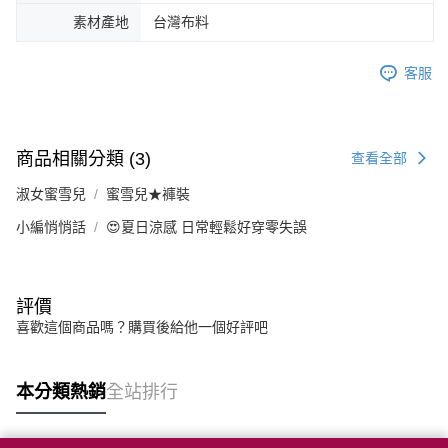
素材產地
台灣布料
客服
商品相關分類 (3)
查看全部
淑女蜜雪兒
蜜雪兒★褲裝
小編悄悄話
😍夏日涼感 日常輕鬆好穿零失誤
評價
喜歡這個商品嗎？購買後給他一個好評吧
本分類熱銷
全站排行