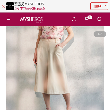
蜜雪兒MYSHEROS
開啟APP
立刻下載APP領$100🤑
0
1
/
3