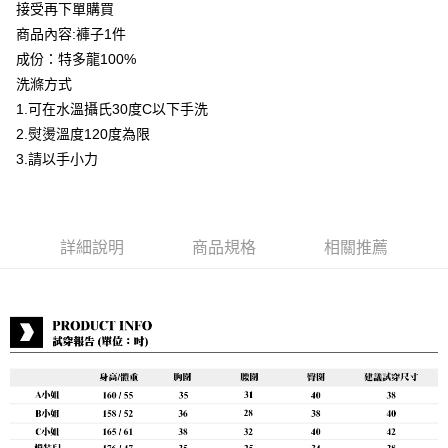
接受再下單購買
運送方式
商品內容:褲子1件
成份：特多龍100%
付款後全家取貨
洗滌方式
每筆NT$80，滿NT$399(含以上)免運費
1.可在水溫攝氏30度C以下手洗
付款後7-11取貨
2.熨燙溫度120度為限
每筆NT$80，滿NT$888(含以上)免運費
3.請以手小力
宅配到府
每筆NT$80，滿NT$888(含以上)免運費
詳細說明
商品規格
相關推薦
貨到付款
每筆NT$80，滿NT$888(含以上)免運費