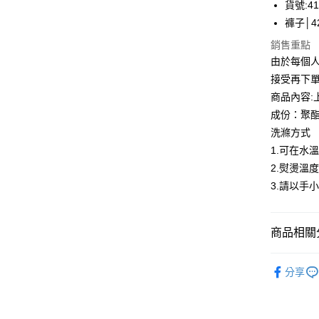
貨號:41
匯豐（
悠遊付
聯邦商
褲子│42
元大商
全盈+PAY
銷售重點
玉山商
由於每個
台新國
ATM付款
接受再下
台灣樂
貨到付款
商品內容:
成份：聚酯
洗滌方式
運送方式
1.可在水
付款後全
2.熨燙溫度
每筆NT$8
3.請以手
付款後7-1
每筆NT$8
商品相關分
宅配到府
淑女蜜雪
分享
每筆NT$8
小編悄悄
貨到付款
最新折扣