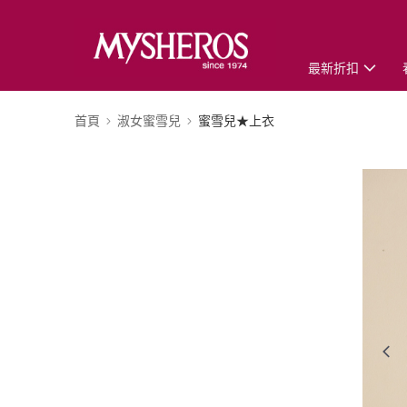
最新折扣
首頁
淑女蜜雪兒
蜜雪兒★上衣