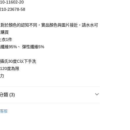
10-11602-20
台灣）商業銀行
華泰商業銀行
業銀行
遠東國際商業銀行
10-23678-58
業銀行
永豐商業銀行
業銀行
星展（台灣）商業銀行
人對於顏色的認知不同，實品顏色與圖片接近，請水水可
際商業銀行
中國信託商業銀行
單購買
天信用卡公司
上衣1件
纖維95%、 彈性纖維5%
溫攝氏30度C以下手洗
家取貨
120度為限
0，滿NT$399(含以上)免運費
小力
1取貨
0，滿NT$888(含以上)免運費
類 (3)
兒
蜜雪兒★上衣
客服
0，滿NT$888(含以上)免運費
話
😍夏日涼感 日常輕鬆好穿零失誤
🔥首購族無痛包色！夏末熱銷出清 35 折起!