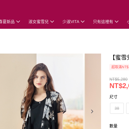
春夏新品
淑女蜜雪兒
少淑VITA
只有這裡有
【蜜雪
超取滿NT$
NT$5,280
NT$2,
尺寸
38
數量