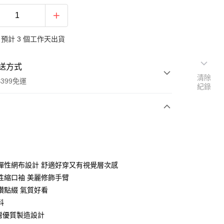
預計 3 個工作天出貨
送方式
清除
399免運
紀錄
次付款
期付款
0 利率 每期
NT$668
21家銀行
彈性網布設計 舒適好穿又有視覺層次感
庫商業銀行
第一商業銀行
性縮口袖 美麗修飾手臂
業銀行
彰化商業銀行
鑽點綴 氣質好看
業儲蓄銀行
台北富邦商業銀行
料
華商業銀行
兆豐國際商業銀行
台灣優質製造設計
小企業銀行
台中商業銀行