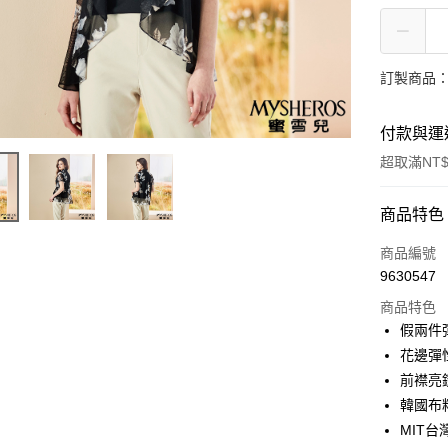
訂製商品：
付款與運
超取滿NT$
付款方式
商品特色
信用卡一
商品編號
9630547
信用卡分
商品特色
3 期 
假兩件
合作金
花邊彈
LINE Pay
華南商
前襟亮
Apple Pay
上海商
韓國布
國泰世
MIT
街口支付
臺灣中