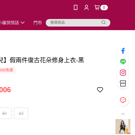
0
小編悄悄話
門市
兒】假兩件復古花朵修身上衣-黑
399免運
006
40
42