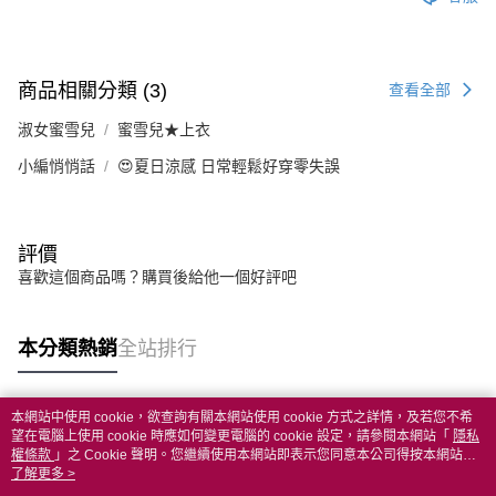
商品相關分類 (3)
查看全部
淑女蜜雪兒
蜜雪兒★上衣
小編悄悄話
😍夏日涼感 日常輕鬆好穿零失誤
評價
喜歡這個商品嗎？購買後給他一個好評吧
本分類熱銷
全站排行
本網站中使用 cookie，欲查詢有關本網站使用 cookie 方式之詳情，及若您不希
熱門標籤
望在電腦上使用 cookie 時應如何變更電腦的 cookie 設定，請參閱本網站「
隱私
權條款
」之 Cookie 聲明。您繼續使用本網站即表示您同意本公司得按本網站使
用條款之 Cookie 聲明使用 cookie。
了解更多 >