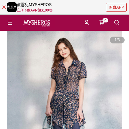
蜜雪兒MYSHEROS
開啟APP
立刻下載APP領$100🤑
0
1
/
3