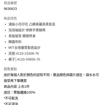
商品編號
信用卡分期付款
9630623
3 期 0 利率 每期
NT$719
21家銀行
商品特色
合作金庫商業銀行
第一商業銀行
LINE Pay
滿版小花印花 凸顯美麗高貴氣息
華南商業銀行
彰化商業銀行
泡泡袖設計 修飾手臂線條
Apple Pay
上海商業儲蓄銀行
台北富邦商業銀行
國泰世華商業銀行
兆豐國際商業銀行
長版版型 顯瘦修身
街口支付
臺灣中小企業銀行
台中商業銀行
韓國布料
匯豐（台灣）商業銀行
華泰商業銀行
MIT台灣優質製造設計
悠遊付
聯邦商業銀行
遠東國際商業銀行
貨號:4110-21608-76
元大商業銀行
永豐商業銀行
全盈+PAY
褲子│4110-33655-70
玉山商業銀行
星展（台灣）商業銀行
台新國際商業銀行
中國信託商業銀行
ATM付款
銷售重點
台灣樂天信用卡公司
貨到付款
由於每個人對於顏色的認知不同，實品顏色與圖片接近，請水水可
接受再下單購買
運送方式
商品內容:上衣1件
成份：聚酯纖維100%
付款後全家取貨
*不可乾洗
每筆NT$80，滿NT$399(含以上)免運費
*不可浸泡