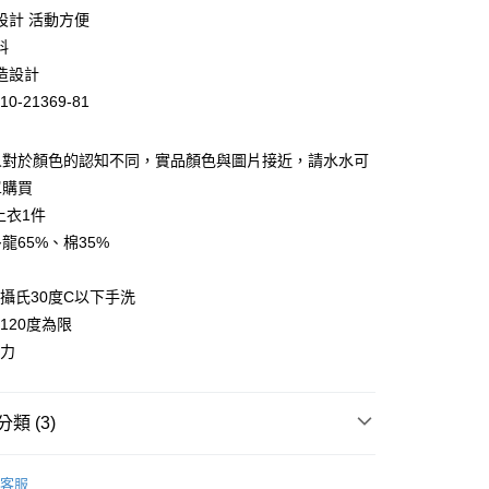
業儲蓄銀行
台北富邦商業銀行
設計 活動方便
華商業銀行
兆豐國際商業銀行
料
小企業銀行
台中商業銀行
造設計
台灣）商業銀行
華泰商業銀行
業銀行
遠東國際商業銀行
10-21369-81
業銀行
永豐商業銀行
業銀行
星展（台灣）商業銀行
人對於顏色的認知不同，實品顏色與圖片接近，請水水可
際商業銀行
中國信託商業銀行
單購買
天信用卡公司
上衣1件
龍65%、棉35%
溫攝氏30度C以下手洗
家取貨
120度為限
0，滿NT$399(含以上)免運費
小力
1取貨
0，滿NT$888(含以上)免運費
類 (3)
兒
蜜雪兒★上衣
客服