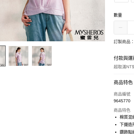
數量
訂製商品：
付款與運
超取滿NT$
付款方式
商品特色
信用卡一
商品編號
9645770
信用卡分
商品特色
3 期 
棉質混
合作金
下擺造
LINE Pay
華南商
鑽飾點