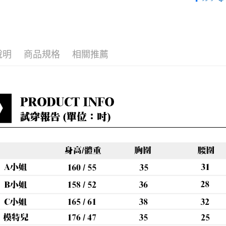
每筆NT$8
小編悄悄
貨到付款
最新折扣
每筆NT$8
說明
商品規格
相關推薦