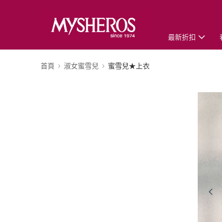
最新折扣
首頁
淑女蜜雪兒
蜜雪兒★上衣