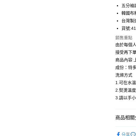
Apple Pay
上海商
五分袖
國泰世
韓國布
街口支付
臺灣中
台灣製
匯豐（
悠遊付
聯邦商
貨號:41
元大商
全盈+PAY
銷售重點
玉山商
由於每個
台新國
ATM付款
接受再下
台灣樂
貨到付款
商品內容:
成份：特多
洗滌方式
運送方式
1.可在水
付款後全
2.熨燙溫度
每筆NT$8
3.請以手
付款後7-1
每筆NT$8
商品相關分
宅配到府
淑女蜜雪
分享