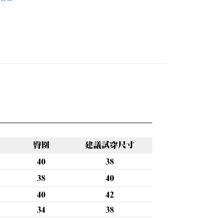
0，滿NT$888(含以上)免運費
話
😍夏日涼感 日常輕鬆好穿零失誤
🔥首購族無痛包色！夏末熱銷出清 35 折起!
0，滿NT$888(含以上)免運費