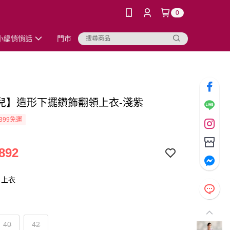
0
小編悄悄話
門市
兒】造形下擺鑽飾翻領上衣-淺紫
399免運
892
：上衣
40
42