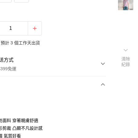
預計 3 個工作天出貨
清除
送方式
紀錄
399免運
次付款
期付款
0 利率 每期
NT$630
21家銀行
紡面料 穿著親膚舒適
庫商業銀行
第一商業銀行
形剪裁 凸顯不凡設計感
業銀行
彰化商業銀行
綴 氣質好看