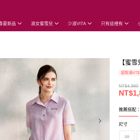
春夏新品
淑女蜜雪兒
少淑VITA
只有這裡有
【蜜雪
超取滿NT$
NT$4,980
NT$1,
推薦搭配
尺寸
38