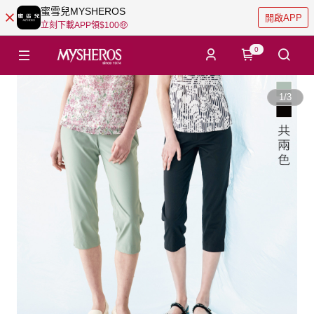
蜜雪兒MYSHEROS
開啟APP
立刻下載APP領$100🤑
0
1
/
3