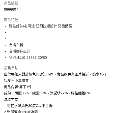
商品編號
信用卡分期付款
9666697
3 期 0 利率 每期
NT$504
21家銀行
商品特色
合作金庫商業銀行
第一商業銀行
LINE Pay
彈性好伸縮 清涼 鈕釦拉鏈設計 背後貼袋
華南商業銀行
彰化商業銀行
Apple Pay
上海商業儲蓄銀行
台北富邦商業銀行
國泰世華商業銀行
兆豐國際商業銀行
街口支付
臺灣中小企業銀行
台中商業銀行
台灣布料
匯豐（台灣）商業銀行
華泰商業銀行
台灣製造設計
悠遊付
聯邦商業銀行
遠東國際商業銀行
貨號:4110-23867-20/60
元大商業銀行
永豐商業銀行
全盈+PAY
玉山商業銀行
星展（台灣）商業銀行
銷售重點
台新國際商業銀行
中國信託商業銀行
ATM付款
由於每個人對於顏色的認知不同，實品顏色與圖片接近，請水水可
台灣樂天信用卡公司
貨到付款
接受再下單購買
商品內容:褲子1件
運送方式
成份：尼龍35%、縲縈32%、涼感紗27%、彈性纖維6%
洗滌方式
付款後全家取貨
1.可在水溫攝氏30度C以下手洗
每筆NT$80，滿NT$399(含以上)免運費
2.熨燙溫度120度為限