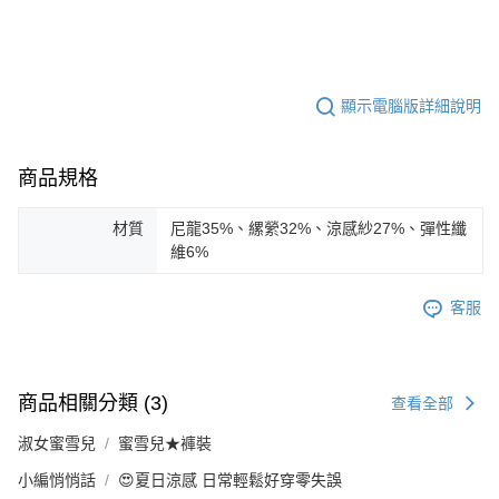
顯示電腦版詳細說明
商品規格
材質
尼龍35%、縲縈32%、涼感紗27%、彈性纖
維6%
客服
商品相關分類 (3)
查看全部
淑女蜜雪兒
蜜雪兒★褲裝
小編悄悄話
😍夏日涼感 日常輕鬆好穿零失誤