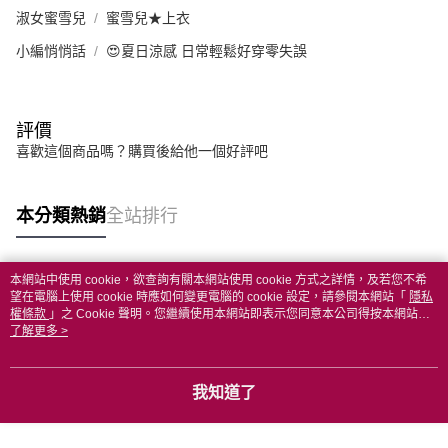
淑女蜜雪兒
蜜雪兒★上衣
小編悄悄話
😍夏日涼感 日常輕鬆好穿零失誤
評價
喜歡這個商品嗎？購買後給他一個好評吧
本分類熱銷
全站排行
本網站中使用 cookie，欲查詢有關本網站使用 cookie 方式之詳情，及若您不希
熱門標籤
望在電腦上使用 cookie 時應如何變更電腦的 cookie 設定，請參閱本網站「
隱私
權條款
」之 Cookie 聲明。您繼續使用本網站即表示您同意本公司得按本網站使
用條款之 Cookie 聲明使用 cookie。
了解更多 >
我知道了