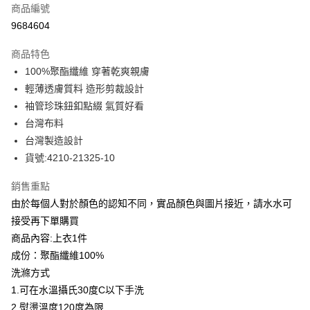
商品編號
信用卡分期付款
9684604
3 期 0 利率 每期
NT$491
21家銀行
商品特色
合作金庫商業銀行
第一商業銀行
LINE Pay
100%聚酯纖維 穿著乾爽親膚
華南商業銀行
彰化商業銀行
輕薄透膚質料 造形剪裁設計
Apple Pay
上海商業儲蓄銀行
台北富邦商業銀行
國泰世華商業銀行
兆豐國際商業銀行
袖管珍珠鈕釦點綴 氣質好看
街口支付
臺灣中小企業銀行
台中商業銀行
台灣布料
匯豐（台灣）商業銀行
華泰商業銀行
台灣製造設計
悠遊付
聯邦商業銀行
遠東國際商業銀行
貨號:4210-21325-10
元大商業銀行
永豐商業銀行
全盈+PAY
玉山商業銀行
星展（台灣）商業銀行
銷售重點
台新國際商業銀行
中國信託商業銀行
ATM付款
由於每個人對於顏色的認知不同，實品顏色與圖片接近，請水水可
台灣樂天信用卡公司
貨到付款
接受再下單購買
商品內容:上衣1件
運送方式
成份：聚酯纖維100%
洗滌方式
付款後全家取貨
1.可在水溫攝氏30度C以下手洗
每筆NT$80，滿NT$399(含以上)免運費
2.熨燙溫度120度為限