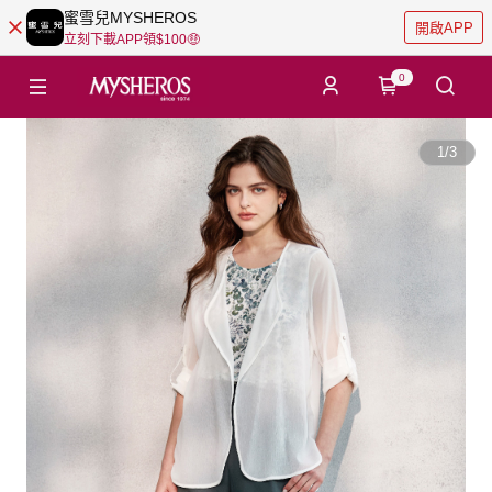
蜜雪兒MYSHEROS
開啟APP
立刻下載APP領$100🤑
0
1
/
3