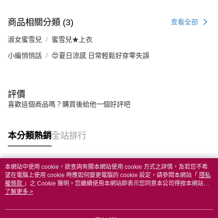
商品相關分類 (3)
查看全部
淑女蜜雪兒
蜜雪兒★上衣
小編悄悄話
😍夏日涼感 日常輕鬆好穿零失誤
評價
喜歡這個商品嗎？購買後給他一個好評吧
本分類熱銷
全站排行
本網站中使用 cookie，欲查詢有關本網站使用 cookie 方式之詳情，及若您不希
熱門標籤
望在電腦上使用 cookie 時應如何變更電腦的 cookie 設定，請參閱本網站「
隱私
權條款
」之 Cookie 聲明。您繼續使用本網站即表示您同意本公司得按本網站使
用條款之 Cookie 聲明使用 cookie。
了解更多 >