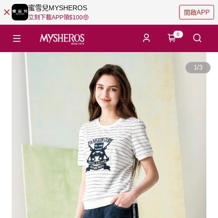
蜜雪兒MYSHEROS
開啟APP
立刻下載APP領$100🤑
0
1
/
3