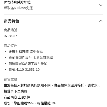
付款與運送方式
超取滿NT$399免運
付款方式
商品特色
信用卡一次付款
商品編號
信用卡分期付款
9707057
3 期 0 利率 每期
NT$504
21家銀行
商品特色
合作金庫商業銀行
第一商業銀行
LINE Pay
正肩對稱裝飾 造型好看
華南商業銀行
彰化商業銀行
衣袖擺彈性設計 金蔥氣質點綴
Apple Pay
上海商業儲蓄銀行
台北富邦商業銀行
國泰世華商業銀行
兆豐國際商業銀行
刺繡圖案&品牌字設計細節
街口支付
臺灣中小企業銀行
台中商業銀行
貨號:4110-31651-10
匯豐（台灣）商業銀行
華泰商業銀行
悠遊付
聯邦商業銀行
遠東國際商業銀行
銷售重點
元大商業銀行
永豐商業銀行
全盈+PAY
由於每個人對於顏色的認知不同，實品顏色與圖片接近，請水水可
玉山商業銀行
星展（台灣）商業銀行
接受再下單購買
台新國際商業銀行
中國信託商業銀行
ATM付款
商品內容:上衣1件
台灣樂天信用卡公司
貨到付款
成份：聚酯纖維95%、彈性纖維5%