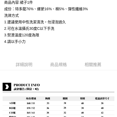
商品內容:裙子1件
運送方式
成份：特多龍76%、縲縈16%、棉5%、彈性纖維3%
洗滌方式
付款後全家取貨
1.建議使用中性洗潔清洗，勿浸泡過久
每筆NT$80，滿NT$399(含以上)免運費
2.可在水溫攝氏30度C以下手洗
付款後7-11取貨
3.熨燙溫度120度為限
每筆NT$80，滿NT$888(含以上)免運費
4.請以手小力
宅配到府
每筆NT$80，滿NT$888(含以上)免運費
詳細說明
商品規格
相關推薦
貨到付款
每筆NT$80，滿NT$888(含以上)免運費