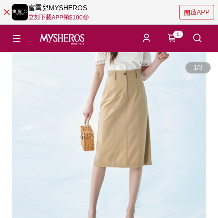
蜜雪兒MYSHEROS
開啟APP
立刻下載APP領$100🤑
0
1
/
3