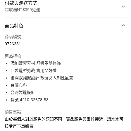
付款與運送方式
超取滿NT$399免運
付款方式
商品特色
信用卡一次付款
商品編號
信用卡分期付款
9726331
3 期 0 利率 每期
NT$542
21家銀行
商品特色
合作金庫商業銀行
第一商業銀行
LINE Pay
添加嫘縈素材 舒適垂墜修飾
華南商業銀行
彰化商業銀行
口袋造型剪裁 實用又好看
Apple Pay
上海商業儲蓄銀行
台北富邦商業銀行
國泰世華商業銀行
兆豐國際商業銀行
後開衩裙擺設計 散發女人知性氣質
街口支付
臺灣中小企業銀行
台中商業銀行
台灣布料
匯豐（台灣）商業銀行
華泰商業銀行
台灣製造設計
悠遊付
聯邦商業銀行
遠東國際商業銀行
貨號:4210-32678-58
元大商業銀行
永豐商業銀行
全盈+PAY
玉山商業銀行
星展（台灣）商業銀行
銷售重點
台新國際商業銀行
中國信託商業銀行
ATM付款
由於每個人對於顏色的認知不同，實品顏色與圖片接近，請水水可
台灣樂天信用卡公司
貨到付款
接受再下單購買