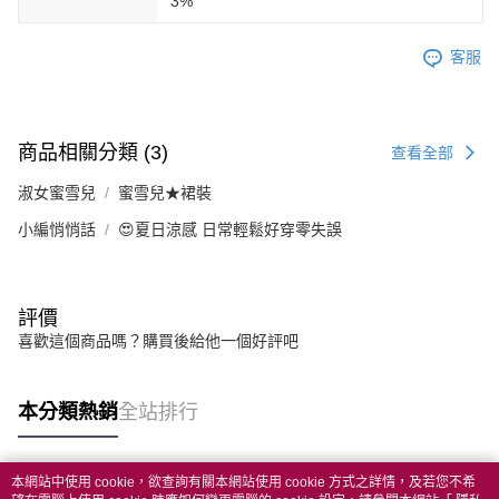
3%
客服
商品相關分類 (3)
查看全部
淑女蜜雪兒
蜜雪兒★裙裝
小編悄悄話
😍夏日涼感 日常輕鬆好穿零失誤
評價
喜歡這個商品嗎？購買後給他一個好評吧
本分類熱銷
全站排行
本網站中使用 cookie，欲查詢有關本網站使用 cookie 方式之詳情，及若您不希
熱門標籤