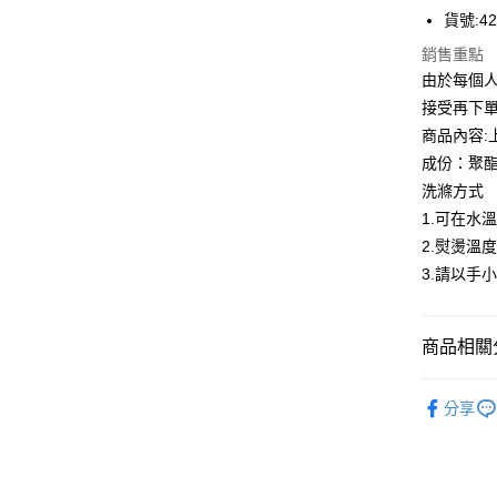
Apple Pay
上海商
貨號:42
國泰世
街口支付
銷售重點
臺灣中
匯豐（
由於每個
悠遊付
聯邦商
接受再下
元大商
全盈+PAY
商品內容:
玉山商
成份：聚酯
台新國
ATM付款
洗滌方式
台灣樂
貨到付款
1.可在水
2.熨燙溫度
3.請以手
運送方式
付款後全
商品相關分
每筆NT$8
少淑VITA
付款後7-1
分享
小編悄悄
每筆NT$8
最新折扣
宅配到府