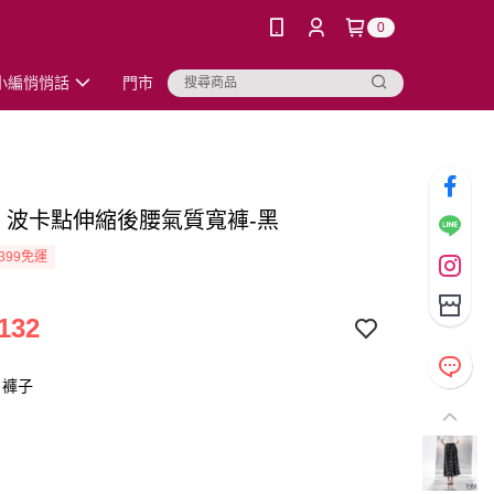
0
小編悄悄話
門市
ta】波卡點伸縮後腰氣質寬褲-黑
399免運
132
：褲子