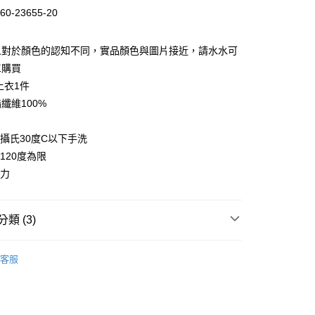
業儲蓄銀行
台北富邦商業銀行
60-23655-20
華商業銀行
兆豐國際商業銀行
小企業銀行
台中商業銀行
台灣）商業銀行
華泰商業銀行
人對於顏色的認知不同，實品顏色與圖片接近，請水水可
業銀行
遠東國際商業銀行
單購買
業銀行
永豐商業銀行
上衣1件
業銀行
星展（台灣）商業銀行
纖維100%
際商業銀行
中國信託商業銀行
天信用卡公司
溫攝氏30度C以下手洗
120度為限
小力
家取貨
類 (3)
0，滿NT$399(含以上)免運費
VITA★下著
1取貨
客服
話
👖顯瘦下身超推薦 修身好版型
0，滿NT$888(含以上)免運費
🔥首購族無痛包色！夏末熱銷出清 35 折起!