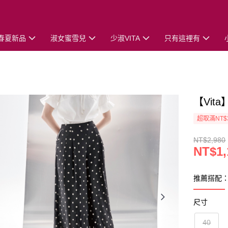
春夏新品
淑女蜜雪兒
少淑VITA
只有這裡有
【Vi
超取滿NT$
NT$2,980
NT$1,
推薦搭配
尺寸
40