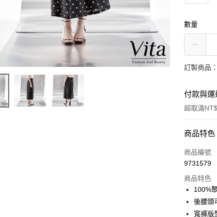
數量
訂製商品：
付款與運
超取滿NT$
付款方式
商品特色
信用卡一
商品編號
9731579
信用卡分
商品特色
3 期 
100
合作金
後腰頭
LINE Pay
華南商
寬褲版