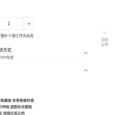
預計 3 個工作天出貨
清除
紀錄
送方式
399免運
次付款
期付款
0 利率 每期
NT$377
21家銀行
%聚酯纖維 穿著親膚舒適
庫商業銀行
第一商業銀行
可伸縮 調整貼合腰圍
業銀行
彰化商業銀行
型 視覺拉長比例