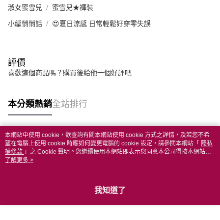
淑女蜜雪兒
蜜雪兒★褲裝
小編悄悄話
😍夏日涼感 日常輕鬆好穿零失誤
評價
喜歡這個商品嗎？購買後給他一個好評吧
本分類熱銷
全站排行
本網站中使用 cookie，欲查詢有關本網站使用 cookie 方式之詳情，及若您不希
熱門標籤
望在電腦上使用 cookie 時應如何變更電腦的 cookie 設定，請參閱本網站「
隱私
權條款
」之 Cookie 聲明。您繼續使用本網站即表示您同意本公司得按本網站使
用條款之 Cookie 聲明使用 cookie。
了解更多 >
我知道了