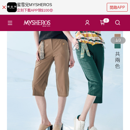
蜜雪兒MYSHEROS
開啟APP
立刻下載APP領$100🤑
0
1
/
3