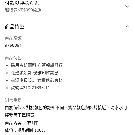
付款與運送方式
超取滿NT$399免運
付款方式
商品特色
信用卡一次付款
商品編號
信用卡分期付款
9755864
3 期 0 利率 每期
NT$428
21家銀行
商品特色
合作金庫商業銀行
第一商業銀行
LINE Pay
採用雪紡面料 穿著親膚舒適
華南商業銀行
彰化商業銀行
花邊領設計 優雅知性氣息
Apple Pay
上海商業儲蓄銀行
台北富邦商業銀行
國泰世華商業銀行
兆豐國際商業銀行
前短後長設計 遮臀修飾身材
街口支付
臺灣中小企業銀行
台中商業銀行
貨號:4210-21695-11
匯豐（台灣）商業銀行
華泰商業銀行
悠遊付
聯邦商業銀行
遠東國際商業銀行
銷售重點
元大商業銀行
永豐商業銀行
全盈+PAY
由於每個人對於顏色的認知不同，實品顏色與圖片接近，請水水可
玉山商業銀行
星展（台灣）商業銀行
接受再下單購買
台新國際商業銀行
中國信託商業銀行
ATM付款
商品內容:上衣1件
台灣樂天信用卡公司
貨到付款
成份：聚酯纖維100%