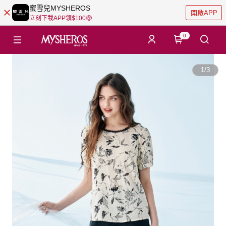
蜜雪兒MYSHEROS
開啟APP
立刻下載APP領$100🤑
0
1
/
3