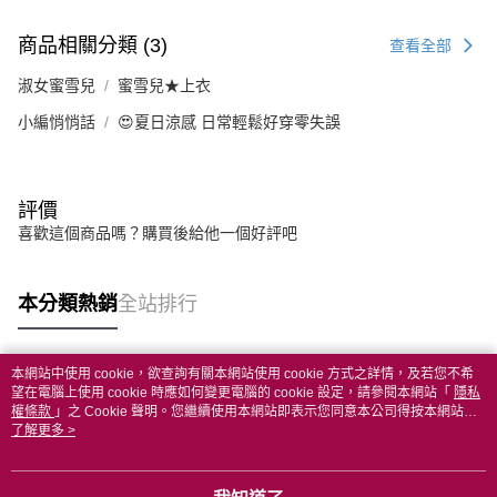
商品相關分類 (3)
查看全部
淑女蜜雪兒
蜜雪兒★上衣
小編悄悄話
😍夏日涼感 日常輕鬆好穿零失誤
評價
喜歡這個商品嗎？購買後給他一個好評吧
本分類熱銷
全站排行
本網站中使用 cookie，欲查詢有關本網站使用 cookie 方式之詳情，及若您不希
熱門標籤
望在電腦上使用 cookie 時應如何變更電腦的 cookie 設定，請參閱本網站「
隱私
權條款
」之 Cookie 聲明。您繼續使用本網站即表示您同意本公司得按本網站使
用條款之 Cookie 聲明使用 cookie。
了解更多 >