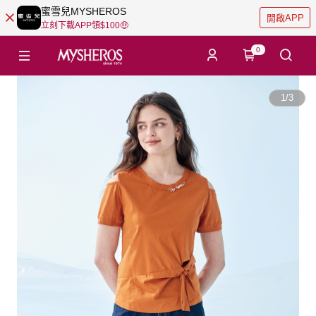
蜜雪兒MYSHEROS
開啟APP
立刻下載APP領$100🤑
0
1
/
3