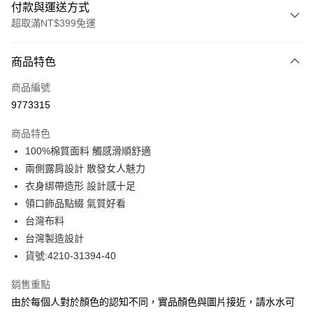
付款與運送方式
超取滿NT$399免運
付款方式
商品特色
信用卡一次付款
商品編號
信用卡分期付款
9773315
3 期 0 利率 每期
NT$504
21家銀行
商品特色
合作金庫商業銀行
第一商業銀行
LINE Pay
100%棉質面料 觸感滑順舒適
華南商業銀行
彰化商業銀行
兩側露肩設計 散發女人魅力
Apple Pay
上海商業儲蓄銀行
台北富邦商業銀行
國泰世華商業銀行
兆豐國際商業銀行
衣身綁帶造形 設計感十足
街口支付
臺灣中小企業銀行
台中商業銀行
領口飾品點綴 氣質好看
匯豐（台灣）商業銀行
華泰商業銀行
台灣布料
悠遊付
聯邦商業銀行
遠東國際商業銀行
台灣製造設計
元大商業銀行
永豐商業銀行
全盈+PAY
貨號:4210-31394-40
玉山商業銀行
星展（台灣）商業銀行
台新國際商業銀行
中國信託商業銀行
ATM付款
銷售重點
台灣樂天信用卡公司
貨到付款
由於每個人對於顏色的認知不同，實品顏色與圖片接近，請水水可