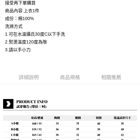
接受再下單購買
運送方式
商品內容:上衣1件
成份：棉100%
付款後全家取貨
洗滌方式
每筆NT$80，滿NT$399(含以上)免運費
1.可在水溫攝氏30度C以下手洗
付款後7-11取貨
2.熨燙溫度120度為限
每筆NT$80，滿NT$888(含以上)免運費
3.請以手小力
宅配到府
每筆NT$80，滿NT$888(含以上)免運費
詳細說明
商品規格
相關推薦
貨到付款
每筆NT$80，滿NT$888(含以上)免運費