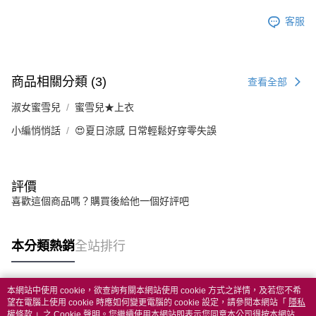
客服
商品相關分類 (3)
查看全部
淑女蜜雪兒
蜜雪兒★上衣
小編悄悄話
😍夏日涼感 日常輕鬆好穿零失誤
評價
喜歡這個商品嗎？購買後給他一個好評吧
本分類熱銷
全站排行
本網站中使用 cookie，欲查詢有關本網站使用 cookie 方式之詳情，及若您不希
熱門標籤
望在電腦上使用 cookie 時應如何變更電腦的 cookie 設定，請參閱本網站「
隱私
權條款
」之 Cookie 聲明。您繼續使用本網站即表示您同意本公司得按本網站使