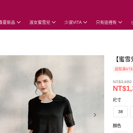
春夏新品
淑女蜜雪兒
少淑VITA
只有這裡有
【蜜雪
超取滿NT$
NT$3,680
NT$1,
尺寸
38
顏色