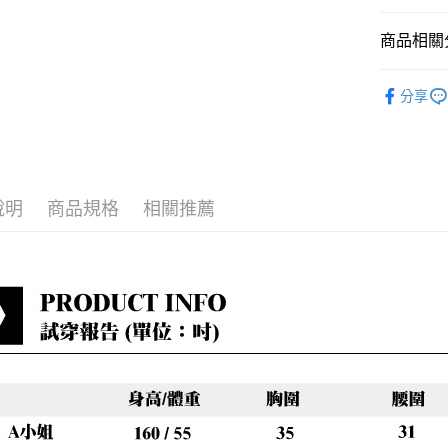
宅配到府
每筆NT$8
商品相關分
貨到付款
淑女蜜雪
每筆NT$8
分享
小編悄悄
最新折扣
說明
商品規格
相關推薦