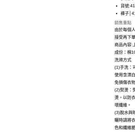
華南商
貨號:41
Apple Pay
上海商
褲子│41
國泰世
街口支付
銷售重點
臺灣中
匯豐（
由於每個
悠遊付
聯邦商
接受再下
元大商
全盈+PAY
商品內容:
玉山商
成份：棉1
台新國
ATM付款
洗滌方式
台灣樂
貨到付款
(1)手洗
使用含漂
免損傷衣
運送方式
(2)熨燙
付款後全
燙，以防
每筆NT$8
壞纖維。
(3)脫水
付款後7-1
曬時請將
每筆NT$8
色和纖維