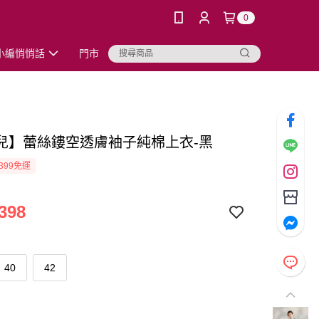
0
小編悄悄話
門市
兒】蕾絲鏤空透膚袖子純棉上衣-黑
399免運
398
40
42