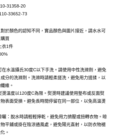
業銀行
彰化商業銀行
10-31358-20
業儲蓄銀行
台北富邦商業銀行
10-33652-73
華商業銀行
兆豐國際商業銀行
小企業銀行
台中商業銀行
台灣）商業銀行
華泰商業銀行
人對於顏色的認知不同，實品顏色與圖片接近，請水水可
業銀行
遠東國際商業銀行
單購買
業銀行
永豐商業銀行
上衣1件
業銀行
星展（台灣）商業銀行
00%
際商業銀行
中國信託商業銀行
天信用卡公司
：可在水溫攝氏30度C以下手洗。請使用中性洗滌劑，避免
白成分的洗滌劑。洗滌時請輕柔搓洗，避免用力搓揉，以
物纖維。
：熨燙溫度以120度C為限。熨燙時建議使用墊布或反面熨
家取貨
衣物表面受損。避免長時間停留在同一部位，以免高溫燙
0，滿NT$399(含以上)免運費
與晾曬：脫水時請輕輕擰乾，避免用力擠壓或扭轉衣物。晾
1取貨
衣物平鋪或掛在陰涼通風處，避免陽光直射，以防衣物褪
0，滿NT$888(含以上)免運費
脆化。