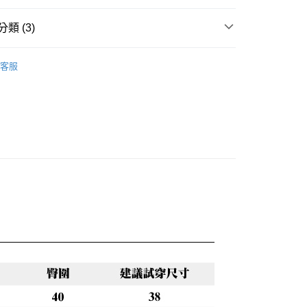
0，滿NT$888(含以上)免運費
類 (3)
兒
蜜雪兒★上衣
0，滿NT$888(含以上)免運費
客服
話
😍夏日涼感 日常輕鬆好穿零失誤
🔥首購族無痛包色！夏末熱銷出清 35 折起!