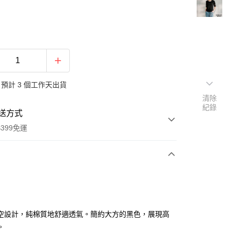
預計 3 個工作天出貨
清除
紀錄
送方式
399免運
次付款
期付款
0 利率 每期
NT$466
21家銀行
空設計，純棉質地舒適透氣。簡約大方的黑色，展現高
庫商業銀行
第一商業銀行
。