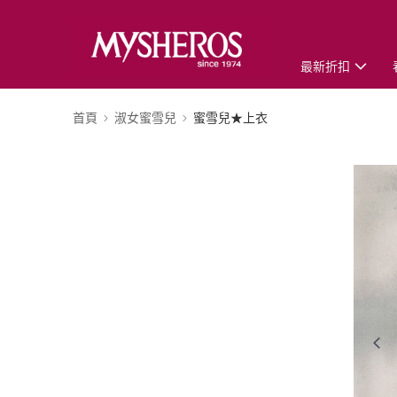
最新折扣
首頁
淑女蜜雪兒
蜜雪兒★上衣