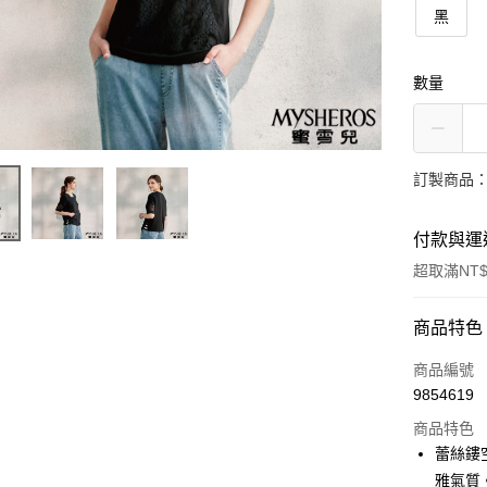
黑
數量
訂製商品：
付款與運
超取滿NT$
付款方式
商品特色
信用卡一
商品編號
9854619
信用卡分
商品特色
3 期 
蕾絲鏤
合作金
雅氣質
LINE Pay