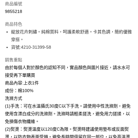
商品編號
信用卡分期付款
9855218
3 期 0 利率 每期
NT$466
21家銀行
商品特色
合作金庫商業銀行
第一商業銀行
LINE Pay
綻放花卉刺繡。純棉質料，呵護柔軟舒適。卡其色調，簡約優雅
華南商業銀行
彰化商業銀行
穿搭。
Apple Pay
上海商業儲蓄銀行
台北富邦商業銀行
國泰世華商業銀行
兆豐國際商業銀行
貨號:4210-31399-58
街口支付
臺灣中小企業銀行
台中商業銀行
銷售重點
匯豐（台灣）商業銀行
華泰商業銀行
悠遊付
聯邦商業銀行
遠東國際商業銀行
由於每個人對於顏色的認知不同，實品顏色與圖片接近，請水水可
元大商業銀行
永豐商業銀行
全盈+PAY
接受再下單購買
玉山商業銀行
星展（台灣）商業銀行
商品內容:上衣1件
台新國際商業銀行
中國信託商業銀行
ATM付款
成份：棉100%
台灣樂天信用卡公司
貨到付款
洗滌方式
(1)手洗：可在水溫攝氏30度C以下手洗。請使用中性洗滌劑，避免
運送方式
使用含漂白成分的洗滌劑。洗滌時請輕柔搓洗，避免用力搓揉，以
免損傷衣物纖維。
付款後全家取貨
(2)熨燙：熨燙溫度以120度C為限。熨燙時建議使用墊布或反面熨
每筆NT$80，滿NT$399(含以上)免運費
燙，以防衣物表面受損。避免長時間停留在同一部位，以免高溫燙