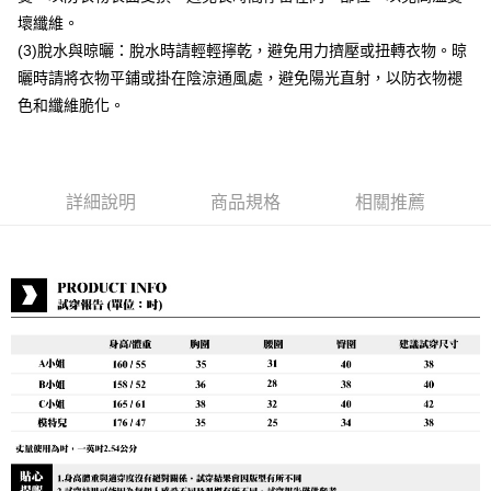
付款後7-11取貨
壞纖維。
每筆NT$80，滿NT$888(含以上)免運費
(3)脫水與晾曬：脫水時請輕輕擰乾，避免用力擠壓或扭轉衣物。晾
曬時請將衣物平鋪或掛在陰涼通風處，避免陽光直射，以防衣物褪
宅配到府
色和纖維脆化。
每筆NT$80，滿NT$888(含以上)免運費
貨到付款
每筆NT$80，滿NT$888(含以上)免運費
詳細說明
商品規格
相關推薦