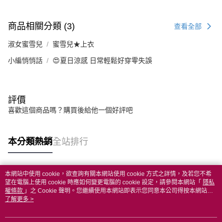
商品相關分類 (3)
查看全部
淑女蜜雪兒
蜜雪兒★上衣
小編悄悄話
😍夏日涼感 日常輕鬆好穿零失誤
評價
喜歡這個商品嗎？購買後給他一個好評吧
本分類熱銷
全站排行
本網站中使用 cookie，欲查詢有關本網站使用 cookie 方式之詳情，及若您不希
熱門標籤
望在電腦上使用 cookie 時應如何變更電腦的 cookie 設定，請參閱本網站「
隱私
權條款
」之 Cookie 聲明。您繼續使用本網站即表示您同意本公司得按本網站使
用條款之 Cookie 聲明使用 cookie。
了解更多 >