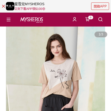
蜜雪兒MYSHEROS
開啟APP
立刻下載APP領$100🤑
0
1
/
3